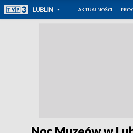
POWRÓT DO
LUBLIN
AKTUALNOŚCI
PRO
TVP REGIONY
Noc Muzeów w Lubl