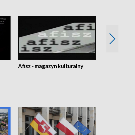
Afisz - magazyn kulturalny
Zobacz, co s