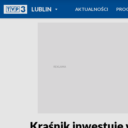
POWRÓT DO
LUBLIN
AKTUALNOŚCI
PRO
TVP REGIONY
Kraśnik inwestuje