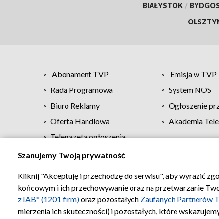
BIAŁYSTOK
/
BYDGO
OLSZTY
Abonament TVP
Emisja w TVP
Rada Programowa
System NOS
Biuro Reklamy
Ogłoszenie pr
Oferta Handlowa
Akademia Tele
Telegazeta ogłoszenia
Szanujemy Twoją prywatność
Regulamin TVP
Kliknij "Akceptuję i przechodzę do serwisu", aby wyrazić zg
końcowym i ich przechowywanie oraz na przetwarzanie Twoich
z IAB* (1201 firm)
oraz pozostałych
Zaufanych Partnerów T
mierzenia ich skuteczności) i pozostałych, które wskazujemy