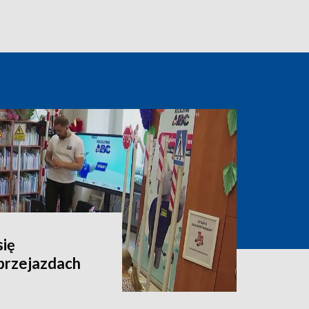
się
przejazdach