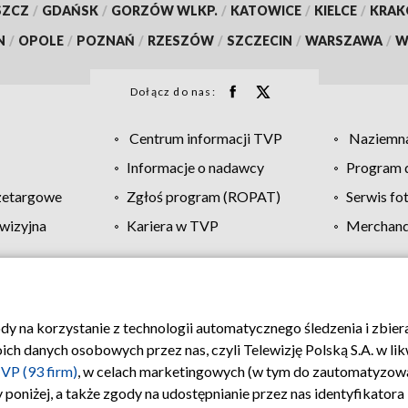
SZCZ
/
GDAŃSK
/
GORZÓW WLKP.
/
KATOWICE
/
KIELCE
/
KRA
N
/
OPOLE
/
POZNAŃ
/
RZESZÓW
/
SZCZECIN
/
WARSZAWA
/
W
Dołącz do nas:
Centrum informacji TVP
Naziemna
Informacje o nadawcy
Program d
zetargowe
Zgłoś program (ROPAT)
Serwis fo
wizyjna
Kariera w TVP
Merchandi
Polityka prywatności
Moje zgody
Pomoc
Biuro re
ody na korzystanie z technologii automatycznego śledzenia i zbie
 danych osobowych przez nas, czyli Telewizję Polską S.A. w likw
VP (93 firm)
, w celach marketingowych (w tym do zautomatyzow
 poniżej, a także zgody na udostępnianie przez nas identyfikator