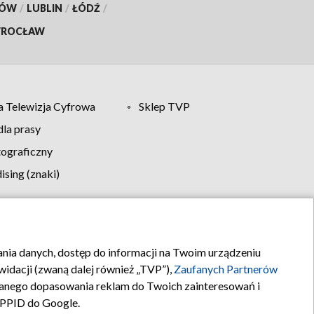
KÓW
/
LUBLIN
/
ŁÓDŹ
/
ROCŁAW
 Telewizja Cyfrowa
Sklep TVP
la prasy
tograficzny
sing (znaki)
klamy
Kontakt
rania danych, dostęp do informacji na Twoim urządzeniu
idacji (zwaną dalej również „TVP”),
Zaufanych Partnerów
anego dopasowania reklam do Twoich zainteresowań i
a PPID do Google.