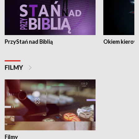
PrzyStań nad Biblią
Okiem kierow
FILMY
Filmy