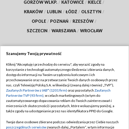
GORZÓW WLKP.
/
KATOWICE
/
KIELCE
/
KRAKÓW
/
LUBLIN
/
ŁÓDŹ
/
OLSZTYN
/
OPOLE
/
POZNAŃ
/
RZESZÓW
/
SZCZECIN
/
WARSZAWA
/
WROCŁAW
Szanujemy Twoją prywatność
Dołącz do nas:
Kliknij "Akceptuję i przechodzę do serwisu", aby wyrazić zgody na
korzystanie z technologii automatycznego śledzenia i zbierania danych,
TVP
dostęp do informacji na Twoim urządzeniu końcowym i ich
Abonament TVP
przechowywanie oraz na przetwarzanie Twoich danych osobowych przez
Regulamin TVP
nas, czyli Telewizję Polską S.A. w likwidacji (zwaną dalej również „TVP”),
Emisja w TVP
Polityka prywatności
Zaufanych Partnerów z IAB* (1201 firm)
oraz pozostałych
Zaufanych
Partnerów TVP (93 firm)
, w celach marketingowych (w tym do
Centrum informacji TVP
Moje zgody
zautomatyzowanego dopasowania reklam do Twoich zainteresowań i
mierzenia ich skuteczności) i pozostałych, które wskazujemy poniżej, a
Naziemna Telewizja Cyfrowa
Pomoc
także zgody na udostępnianie przez nas identyfikatora PPID do Google.
Sklep TVP
Biuro reklamy
Twoje dane osobowe zbierane podczas odwiedzania przez Ciebie naszych
Rada Programowa
Kontakt
poszczególnych serwisów
zwanych dalej „Portalem”, w tym informacje