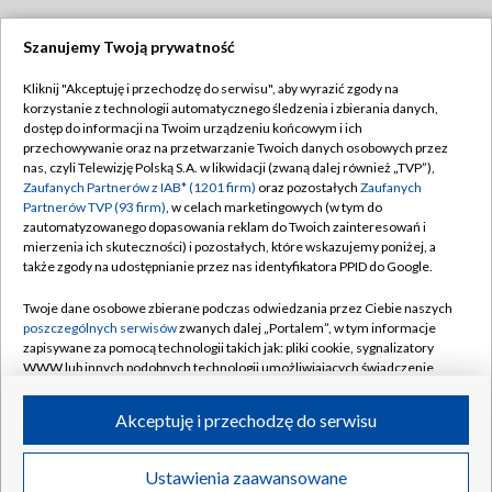
Szanujemy Twoją prywatność
Dołącz do nas:
Kliknij "Akceptuję i przechodzę do serwisu", aby wyrazić zgody na
korzystanie z technologii automatycznego śledzenia i zbierania danych,
TVP
dostęp do informacji na Twoim urządzeniu końcowym i ich
Abonament TVP
przechowywanie oraz na przetwarzanie Twoich danych osobowych przez
Regulamin TVP
nas, czyli Telewizję Polską S.A. w likwidacji (zwaną dalej również „TVP”),
Emisja w TVP
Polityka prywatności
Zaufanych Partnerów z IAB* (1201 firm)
oraz pozostałych
Zaufanych
Partnerów TVP (93 firm)
, w celach marketingowych (w tym do
Centrum informacji TVP
Moje zgody
zautomatyzowanego dopasowania reklam do Twoich zainteresowań i
mierzenia ich skuteczności) i pozostałych, które wskazujemy poniżej, a
Naziemna Telewizja Cyfrowa
Pomoc
także zgody na udostępnianie przez nas identyfikatora PPID do Google.
Sklep TVP
Biuro reklamy
Twoje dane osobowe zbierane podczas odwiedzania przez Ciebie naszych
Rada Programowa
Kontakt
poszczególnych serwisów
zwanych dalej „Portalem”, w tym informacje
zapisywane za pomocą technologii takich jak: pliki cookie, sygnalizatory
System NOS
WWW lub innych podobnych technologii umożliwiających świadczenie
dopasowanych i bezpiecznych usług, personalizację treści oraz reklam,
Informacje o nadawcy
Kanały
udostępnianie funkcji mediów społecznościowych oraz analizowanie
Akceptuję i przechodzę do serwisu
ruchu w Internecie.
Program dla prasy
©2026 Telewizja Polska S.A. w likwidacji
Biuro Reklamy
Twoje dane osobowe zbierane podczas odwiedzania przez Ciebie
Ustawienia zaawansowane
poszczególnych serwisów
na Portalu, takie jak adresy IP, identyfikatory