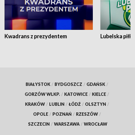
Kwadrans z prezydentem
Lubelska piłk
BIAŁYSTOK
/
BYDGOSZCZ
/
GDAŃSK
/
GORZÓW WLKP.
/
KATOWICE
/
KIELCE
/
KRAKÓW
/
LUBLIN
/
ŁÓDŹ
/
OLSZTYN
/
OPOLE
/
POZNAŃ
/
RZESZÓW
/
SZCZECIN
/
WARSZAWA
/
WROCŁAW