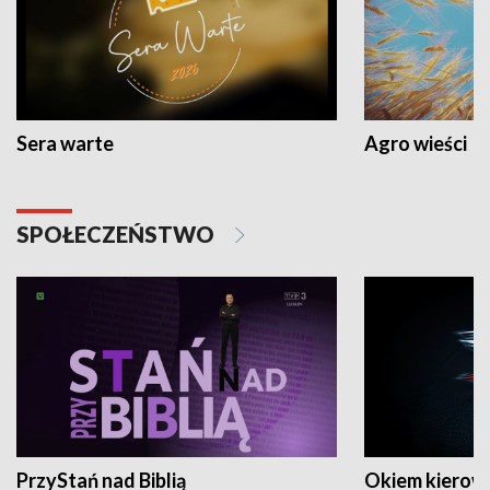
Sera warte
Agro wieści
SPOŁECZEŃSTWO
PrzyStań nad Biblią
Okiem kierow