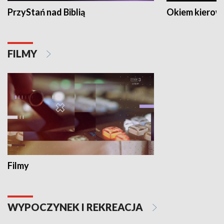
PrzyStań nad Biblią
Okiem kierow
FILMY
Filmy
WYPOCZYNEK I REKREACJA