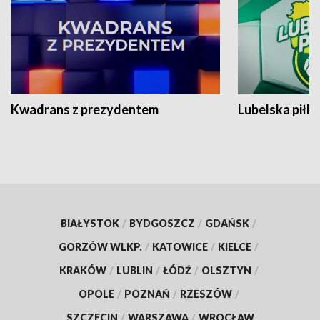
Kwadrans z prezydentem
Lubelska piłk
BIAŁYSTOK
/
BYDGOSZCZ
/
GDAŃSK
/
GORZÓW WLKP.
/
KATOWICE
/
KIELCE
/
KRAKÓW
/
LUBLIN
/
ŁÓDŹ
/
OLSZTYN
/
OPOLE
/
POZNAŃ
/
RZESZÓW
/
SZCZECIN
/
WARSZAWA
/
WROCŁAW