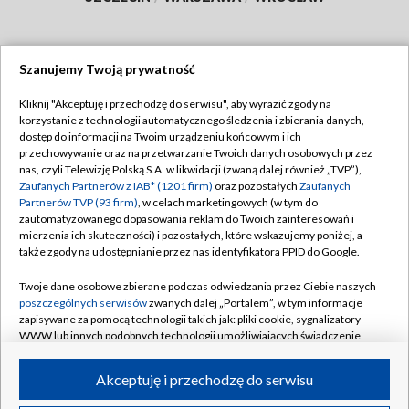
Szanujemy Twoją prywatność
Dołącz do nas:
Kliknij "Akceptuję i przechodzę do serwisu", aby wyrazić zgody na
korzystanie z technologii automatycznego śledzenia i zbierania danych,
TVP
dostęp do informacji na Twoim urządzeniu końcowym i ich
Abonament TVP
przechowywanie oraz na przetwarzanie Twoich danych osobowych przez
Regulamin TVP
nas, czyli Telewizję Polską S.A. w likwidacji (zwaną dalej również „TVP”),
Emisja w TVP
Polityka prywatności
Zaufanych Partnerów z IAB* (1201 firm)
oraz pozostałych
Zaufanych
Partnerów TVP (93 firm)
, w celach marketingowych (w tym do
Centrum informacji TVP
Moje zgody
zautomatyzowanego dopasowania reklam do Twoich zainteresowań i
mierzenia ich skuteczności) i pozostałych, które wskazujemy poniżej, a
Naziemna Telewizja Cyfrowa
Pomoc
także zgody na udostępnianie przez nas identyfikatora PPID do Google.
Sklep TVP
Biuro reklamy
Twoje dane osobowe zbierane podczas odwiedzania przez Ciebie naszych
Rada Programowa
Kontakt
poszczególnych serwisów
zwanych dalej „Portalem”, w tym informacje
zapisywane za pomocą technologii takich jak: pliki cookie, sygnalizatory
System NOS
WWW lub innych podobnych technologii umożliwiających świadczenie
dopasowanych i bezpiecznych usług, personalizację treści oraz reklam,
Informacje o nadawcy
Kanały
udostępnianie funkcji mediów społecznościowych oraz analizowanie
Akceptuję i przechodzę do serwisu
ruchu w Internecie.
Program dla prasy
©2026 Telewizja Polska S.A. w likwidacji