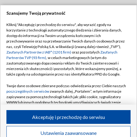
Szanujemy Twoją prywatność
Dołącz do nas:
Kliknij "Akceptuję i przechodzę do serwisu", aby wyrazić zgody na
korzystanie z technologii automatycznego śledzenia i zbierania danych,
TVP
dostęp do informacji na Twoim urządzeniu końcowym i ich
Abonament TVP
przechowywanie oraz na przetwarzanie Twoich danych osobowych przez
Regulamin TVP
nas, czyli Telewizję Polską S.A. w likwidacji (zwaną dalej również „TVP”),
Emisja w TVP
Polityka prywatności
Zaufanych Partnerów z IAB* (1201 firm)
oraz pozostałych
Zaufanych
Partnerów TVP (93 firm)
, w celach marketingowych (w tym do
Centrum informacji TVP
Moje zgody
zautomatyzowanego dopasowania reklam do Twoich zainteresowań i
mierzenia ich skuteczności) i pozostałych, które wskazujemy poniżej, a
Naziemna Telewizja Cyfrowa
Pomoc
także zgody na udostępnianie przez nas identyfikatora PPID do Google.
Sklep TVP
Biuro reklamy
Twoje dane osobowe zbierane podczas odwiedzania przez Ciebie naszych
Rada Programowa
Kontakt
poszczególnych serwisów
zwanych dalej „Portalem”, w tym informacje
zapisywane za pomocą technologii takich jak: pliki cookie, sygnalizatory
System NOS
WWW lub innych podobnych technologii umożliwiających świadczenie
dopasowanych i bezpiecznych usług, personalizację treści oraz reklam,
Informacje o nadawcy
Kanały
udostępnianie funkcji mediów społecznościowych oraz analizowanie
Akceptuję i przechodzę do serwisu
ruchu w Internecie.
Program dla prasy
©2026 Telewizja Polska S.A. w likwidacji
Biuro Reklamy
Twoje dane osobowe zbierane podczas odwiedzania przez Ciebie
Ustawienia zaawansowane
poszczególnych serwisów
na Portalu, takie jak adresy IP, identyfikatory