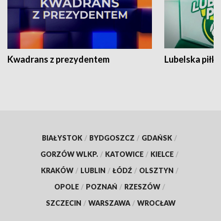
Kwadrans z prezydentem
Lubelska piłk
BIAŁYSTOK
/
BYDGOSZCZ
/
GDAŃSK
/
GORZÓW WLKP.
/
KATOWICE
/
KIELCE
/
KRAKÓW
/
LUBLIN
/
ŁÓDŹ
/
OLSZTYN
/
OPOLE
/
POZNAŃ
/
RZESZÓW
/
SZCZECIN
/
WARSZAWA
/
WROCŁAW