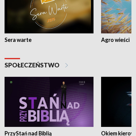
Sera warte
Agro wieści
SPOŁECZEŃSTWO
PrzyStań nad Biblią
Okiem kierow