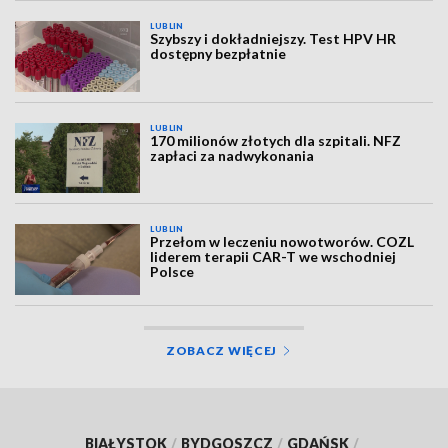
LUBLIN
Szybszy i dokładniejszy. Test HPV HR
dostępny bezpłatnie
LUBLIN
170 milionów złotych dla szpitali. NFZ
zapłaci za nadwykonania
LUBLIN
Przełom w leczeniu nowotworów. COZL
liderem terapii CAR-T we wschodniej
Polsce
ZOBACZ WIĘCEJ
BIAŁYSTOK
/
BYDGOSZCZ
/
GDAŃSK
/