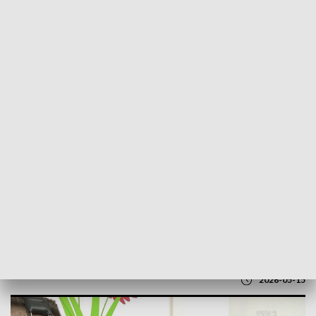
POWRÓT DO
LUBLIN
TVP REGIONY
Bezpłatne badania dla rodzin w Lublinie.
NFZ zaprasza na profilaktykę przez cały
miesiąc
2026-05-15