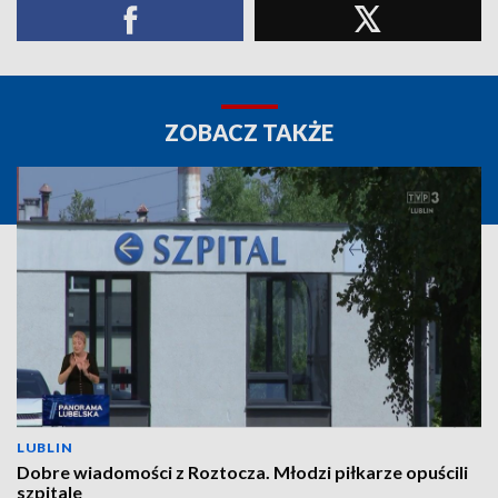
ZOBACZ TAKŻE
LUBLIN
Dobre wiadomości z Roztocza. Młodzi piłkarze opuścili
szpitale