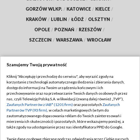
GORZÓW WLKP.
/
KATOWICE
/
KIELCE
/
KRAKÓW
/
LUBLIN
/
ŁÓDŹ
/
OLSZTYN
/
OPOLE
/
POZNAŃ
/
RZESZÓW
/
SZCZECIN
/
WARSZAWA
/
WROCŁAW
Szanujemy Twoją prywatność
Dołącz do nas:
Kliknij "Akceptuję i przechodzę do serwisu", aby wyrazić zgody na
korzystanie z technologii automatycznego śledzenia i zbierania danych,
TVP
dostęp do informacji na Twoim urządzeniu końcowym i ich
Abonament TVP
przechowywanie oraz na przetwarzanie Twoich danych osobowych przez
Regulamin TVP
nas, czyli Telewizję Polską S.A. w likwidacji (zwaną dalej również „TVP”),
Emisja w TVP
Polityka prywatności
Zaufanych Partnerów z IAB* (1201 firm)
oraz pozostałych
Zaufanych
Partnerów TVP (93 firm)
, w celach marketingowych (w tym do
Centrum informacji TVP
Moje zgody
zautomatyzowanego dopasowania reklam do Twoich zainteresowań i
mierzenia ich skuteczności) i pozostałych, które wskazujemy poniżej, a
Naziemna Telewizja Cyfrowa
Pomoc
także zgody na udostępnianie przez nas identyfikatora PPID do Google.
Sklep TVP
Biuro reklamy
Twoje dane osobowe zbierane podczas odwiedzania przez Ciebie naszych