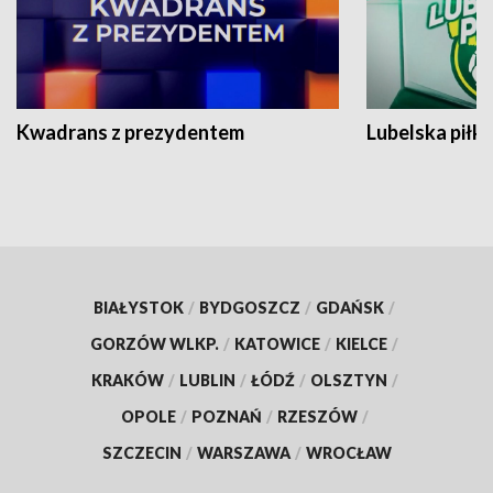
Kwadrans z prezydentem
Lubelska piłk
BIAŁYSTOK
/
BYDGOSZCZ
/
GDAŃSK
/
GORZÓW WLKP.
/
KATOWICE
/
KIELCE
/
KRAKÓW
/
LUBLIN
/
ŁÓDŹ
/
OLSZTYN
/
OPOLE
/
POZNAŃ
/
RZESZÓW
/
SZCZECIN
/
WARSZAWA
/
WROCŁAW