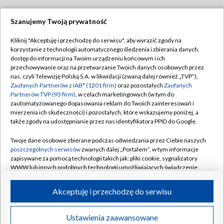
Szanujemy Twoją prywatność
Dołącz do nas:
Kliknij "Akceptuję i przechodzę do serwisu", aby wyrazić zgody na
korzystanie z technologii automatycznego śledzenia i zbierania danych,
TVP
dostęp do informacji na Twoim urządzeniu końcowym i ich
Abonament TVP
przechowywanie oraz na przetwarzanie Twoich danych osobowych przez
Regulamin TVP
nas, czyli Telewizję Polską S.A. w likwidacji (zwaną dalej również „TVP”),
Emisja w TVP
Polityka prywatności
Zaufanych Partnerów z IAB* (1201 firm)
oraz pozostałych
Zaufanych
Partnerów TVP (93 firm)
, w celach marketingowych (w tym do
Centrum informacji TVP
Moje zgody
zautomatyzowanego dopasowania reklam do Twoich zainteresowań i
mierzenia ich skuteczności) i pozostałych, które wskazujemy poniżej, a
Naziemna Telewizja Cyfrowa
Pomoc
także zgody na udostępnianie przez nas identyfikatora PPID do Google.
Sklep TVP
Biuro reklamy
Twoje dane osobowe zbierane podczas odwiedzania przez Ciebie naszych
Rada Programowa
Kontakt
poszczególnych serwisów
zwanych dalej „Portalem”, w tym informacje
zapisywane za pomocą technologii takich jak: pliki cookie, sygnalizatory
System NOS
WWW lub innych podobnych technologii umożliwiających świadczenie
dopasowanych i bezpiecznych usług, personalizację treści oraz reklam,
Informacje o nadawcy
Kanały
udostępnianie funkcji mediów społecznościowych oraz analizowanie
Akceptuję i przechodzę do serwisu
ruchu w Internecie.
Program dla prasy
©2026 Telewizja Polska S.A. w likwidacji
Biuro Reklamy
Twoje dane osobowe zbierane podczas odwiedzania przez Ciebie
Ustawienia zaawansowane
poszczególnych serwisów
na Portalu, takie jak adresy IP, identyfikatory