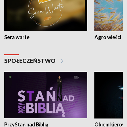
Sera warte
Agro wieści
SPOŁECZEŃSTWO
PrzyStań nad Biblią
Okiem kierow