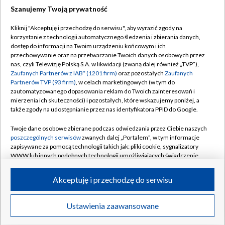
Szanujemy Twoją prywatność
Dołącz do nas:
Kliknij "Akceptuję i przechodzę do serwisu", aby wyrazić zgody na
korzystanie z technologii automatycznego śledzenia i zbierania danych,
TVP
dostęp do informacji na Twoim urządzeniu końcowym i ich
Abonament TVP
przechowywanie oraz na przetwarzanie Twoich danych osobowych przez
Regulamin TVP
nas, czyli Telewizję Polską S.A. w likwidacji (zwaną dalej również „TVP”),
Emisja w TVP
Polityka prywatności
Zaufanych Partnerów z IAB* (1201 firm)
oraz pozostałych
Zaufanych
Partnerów TVP (93 firm)
, w celach marketingowych (w tym do
Centrum informacji TVP
Moje zgody
zautomatyzowanego dopasowania reklam do Twoich zainteresowań i
mierzenia ich skuteczności) i pozostałych, które wskazujemy poniżej, a
Naziemna Telewizja Cyfrowa
Pomoc
także zgody na udostępnianie przez nas identyfikatora PPID do Google.
Sklep TVP
Biuro reklamy
Twoje dane osobowe zbierane podczas odwiedzania przez Ciebie naszych
Rada Programowa
Kontakt
poszczególnych serwisów
zwanych dalej „Portalem”, w tym informacje
zapisywane za pomocą technologii takich jak: pliki cookie, sygnalizatory
System NOS
WWW lub innych podobnych technologii umożliwiających świadczenie
dopasowanych i bezpiecznych usług, personalizację treści oraz reklam,
Informacje o nadawcy
Kanały
udostępnianie funkcji mediów społecznościowych oraz analizowanie
Akceptuję i przechodzę do serwisu
ruchu w Internecie.
Program dla prasy
©2026 Telewizja Polska S.A. w likwidacji
Biuro Reklamy
Twoje dane osobowe zbierane podczas odwiedzania przez Ciebie
Ustawienia zaawansowane
poszczególnych serwisów
na Portalu, takie jak adresy IP, identyfikatory
Ogłoszenie przetargowe
Twoich urządzeń końcowych i identyfikatory plików cookie, informacje o