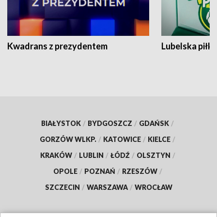
Kwadrans z prezydentem
Lubelska piłk
BIAŁYSTOK
/
BYDGOSZCZ
/
GDAŃSK
/
GORZÓW WLKP.
/
KATOWICE
/
KIELCE
/
KRAKÓW
/
LUBLIN
/
ŁÓDŹ
/
OLSZTYN
/
OPOLE
/
POZNAŃ
/
RZESZÓW
/
SZCZECIN
/
WARSZAWA
/
WROCŁAW