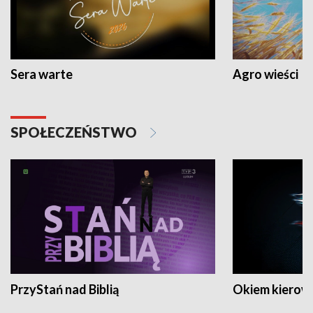
Sera warte
Agro wieści
SPOŁECZEŃSTWO
PrzyStań nad Biblią
Okiem kierow