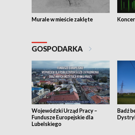
Murale w mieście zaklęte
Koncer
GOSPODARKA
Wojewódzki Urząd Pracy –
Badź b
Fundusze Europejskie dla
Dystry
Lubelskiego