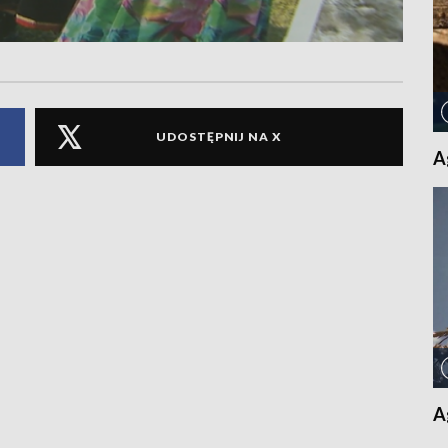
UDOSTĘPNIJ NA X
A
A