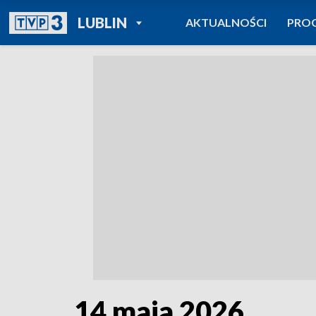
POWRÓT DO
LUBLIN
AKTUALNOŚCI
PRO
TVP REGIONY
14 maja 2026