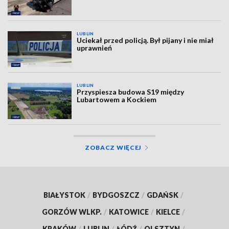
LUBLIN
Uciekał przed policją. Był pijany i nie miał
uprawnień
LUBLIN
Przyspiesza budowa S19 między
Lubartowem a Kockiem
ZOBACZ WIĘCEJ
BIAŁYSTOK
/
BYDGOSZCZ
/
GDAŃSK
/
GORZÓW WLKP.
/
KATOWICE
/
KIELCE
/
KRAKÓW
/
LUBLIN
/
ŁÓDŹ
/
OLSZTYN
/