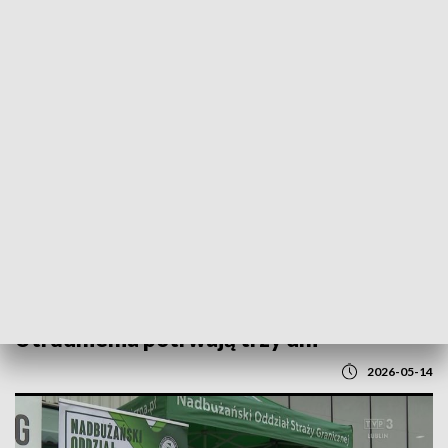
POWRÓT DO
LUBLIN
TVP REGIONY
Zmiany w ruchu w centrum Lublina.
Utrudnienia potrwają trzy dni
2026-05-14