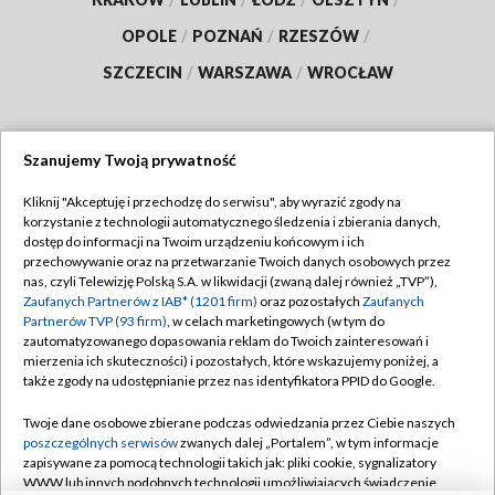
OPOLE
/
POZNAŃ
/
RZESZÓW
/
SZCZECIN
/
WARSZAWA
/
WROCŁAW
Szanujemy Twoją prywatność
Dołącz do nas:
Kliknij "Akceptuję i przechodzę do serwisu", aby wyrazić zgody na
korzystanie z technologii automatycznego śledzenia i zbierania danych,
TVP
dostęp do informacji na Twoim urządzeniu końcowym i ich
Abonament TVP
przechowywanie oraz na przetwarzanie Twoich danych osobowych przez
Regulamin TVP
nas, czyli Telewizję Polską S.A. w likwidacji (zwaną dalej również „TVP”),
Emisja w TVP
Polityka prywatności
Zaufanych Partnerów z IAB* (1201 firm)
oraz pozostałych
Zaufanych
Partnerów TVP (93 firm)
, w celach marketingowych (w tym do
Centrum informacji TVP
Moje zgody
zautomatyzowanego dopasowania reklam do Twoich zainteresowań i
mierzenia ich skuteczności) i pozostałych, które wskazujemy poniżej, a
Naziemna Telewizja Cyfrowa
Pomoc
także zgody na udostępnianie przez nas identyfikatora PPID do Google.
Sklep TVP
Biuro reklamy
Twoje dane osobowe zbierane podczas odwiedzania przez Ciebie naszych
Rada Programowa
Kontakt
poszczególnych serwisów
zwanych dalej „Portalem”, w tym informacje
zapisywane za pomocą technologii takich jak: pliki cookie, sygnalizatory
System NOS
WWW lub innych podobnych technologii umożliwiających świadczenie