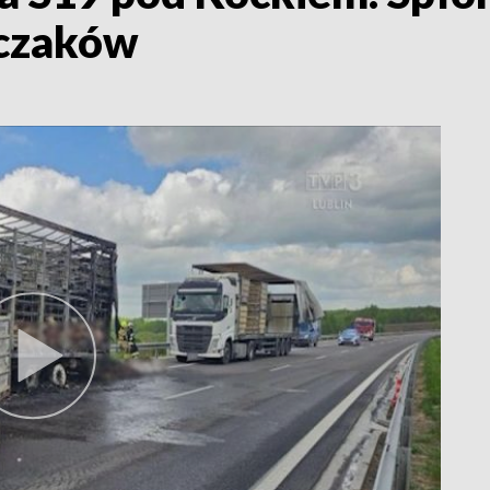
czaków