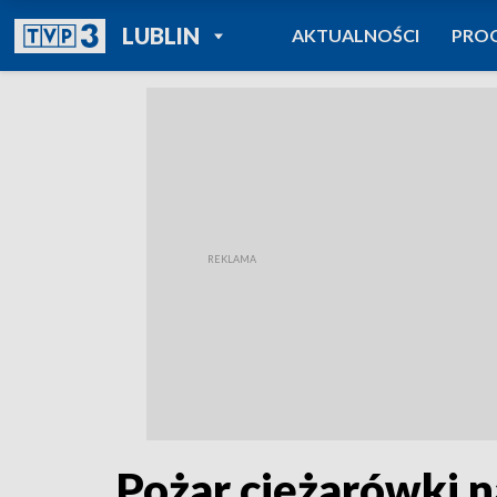
POWRÓT DO
LUBLIN
AKTUALNOŚCI
PRO
TVP REGIONY
Pożar ciężarówki n