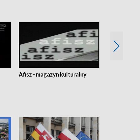
Afisz - magazyn kulturalny
Zobacz, co s