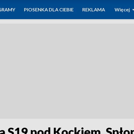
GRAMY
PIOSENKA DLA CIEBIE
REKLAMA
Więcej
a S19 pod Kockiem. Spło