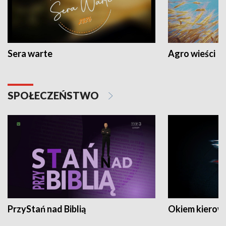
Sera warte
Agro wieści
SPOŁECZEŃSTWO
PrzyStań nad Biblią
Okiem kierow