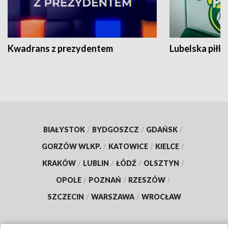
Kwadrans z prezydentem
Lubelska piłk
BIAŁYSTOK
/
BYDGOSZCZ
/
GDAŃSK
/
GORZÓW WLKP.
/
KATOWICE
/
KIELCE
/
KRAKÓW
/
LUBLIN
/
ŁÓDŹ
/
OLSZTYN
/
OPOLE
/
POZNAŃ
/
RZESZÓW
/
SZCZECIN
/
WARSZAWA
/
WROCŁAW