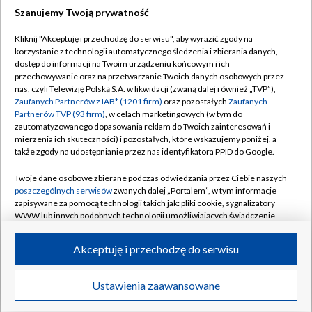
Szanujemy Twoją prywatność
Dołącz do nas:
Kliknij "Akceptuję i przechodzę do serwisu", aby wyrazić zgody na
korzystanie z technologii automatycznego śledzenia i zbierania danych,
TVP
dostęp do informacji na Twoim urządzeniu końcowym i ich
Abonament TVP
przechowywanie oraz na przetwarzanie Twoich danych osobowych przez
Regulamin TVP
nas, czyli Telewizję Polską S.A. w likwidacji (zwaną dalej również „TVP”),
Emisja w TVP
Polityka prywatności
Zaufanych Partnerów z IAB* (1201 firm)
oraz pozostałych
Zaufanych
Partnerów TVP (93 firm)
, w celach marketingowych (w tym do
Centrum informacji TVP
Moje zgody
zautomatyzowanego dopasowania reklam do Twoich zainteresowań i
mierzenia ich skuteczności) i pozostałych, które wskazujemy poniżej, a
Naziemna Telewizja Cyfrowa
Pomoc
także zgody na udostępnianie przez nas identyfikatora PPID do Google.
Sklep TVP
Biuro reklamy
Twoje dane osobowe zbierane podczas odwiedzania przez Ciebie naszych
Rada Programowa
Kontakt
poszczególnych serwisów
zwanych dalej „Portalem”, w tym informacje
zapisywane za pomocą technologii takich jak: pliki cookie, sygnalizatory
System NOS
WWW lub innych podobnych technologii umożliwiających świadczenie
dopasowanych i bezpiecznych usług, personalizację treści oraz reklam,
Informacje o nadawcy
Kanały
udostępnianie funkcji mediów społecznościowych oraz analizowanie
Akceptuję i przechodzę do serwisu
ruchu w Internecie.
Program dla prasy
©2026 Telewizja Polska S.A. w likwidacji
Biuro Reklamy
Twoje dane osobowe zbierane podczas odwiedzania przez Ciebie
Ustawienia zaawansowane
poszczególnych serwisów
na Portalu, takie jak adresy IP, identyfikatory
Ogłoszenie przetargowe
Twoich urządzeń końcowych i identyfikatory plików cookie, informacje o