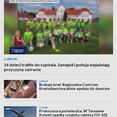
LUBLIN
16 dzieci trafiło do szpitala. Sanepid i policja wyjaśniają
przyczyny zatrucia
LUBLIN
Brakuje krwi. Regionalne Centrum
Krwiodawstwa pilnie apeluje do dawców
LUBLIN
Prokuratura potwierdza. W Tarnawie
Kolonii spadła rosyjska rakieta CH-101