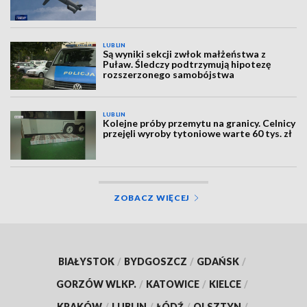
LUBLIN
Są wyniki sekcji zwłok małżeństwa z
Puław. Śledczy podtrzymują hipotezę
rozszerzonego samobójstwa
LUBLIN
Kolejne próby przemytu na granicy. Celnicy
przejęli wyroby tytoniowe warte 60 tys. zł
ZOBACZ WIĘCEJ
BIAŁYSTOK
/
BYDGOSZCZ
/
GDAŃSK
/
GORZÓW WLKP.
/
KATOWICE
/
KIELCE
/
KRAKÓW
/
LUBLIN
/
ŁÓDŹ
/
OLSZTYN
/