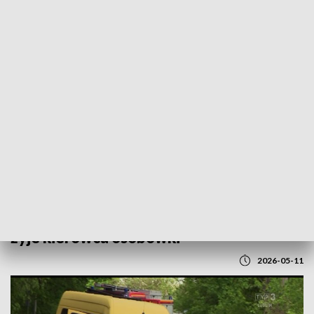
POWRÓT DO
LUBLIN
TVP REGIONY
Tragiczny wypadek pod Lublinem. Nie
żyje kierowca osobówki
2026-05-11