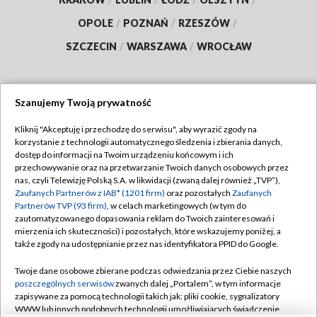
OPOLE
/
POZNAŃ
/
RZESZÓW
/
SZCZECIN
/
WARSZAWA
/
WROCŁAW
Szanujemy Twoją prywatność
Dołącz do nas:
Kliknij "Akceptuję i przechodzę do serwisu", aby wyrazić zgody na
korzystanie z technologii automatycznego śledzenia i zbierania danych,
TVP
dostęp do informacji na Twoim urządzeniu końcowym i ich
Abonament TVP
przechowywanie oraz na przetwarzanie Twoich danych osobowych przez
Regulamin TVP
nas, czyli Telewizję Polską S.A. w likwidacji (zwaną dalej również „TVP”),
Emisja w TVP
Polityka prywatności
Zaufanych Partnerów z IAB* (1201 firm)
oraz pozostałych
Zaufanych
Partnerów TVP (93 firm)
, w celach marketingowych (w tym do
Centrum informacji TVP
Moje zgody
zautomatyzowanego dopasowania reklam do Twoich zainteresowań i
mierzenia ich skuteczności) i pozostałych, które wskazujemy poniżej, a
Naziemna Telewizja Cyfrowa
Pomoc
także zgody na udostępnianie przez nas identyfikatora PPID do Google.
Sklep TVP
Biuro reklamy
Twoje dane osobowe zbierane podczas odwiedzania przez Ciebie naszych
Rada Programowa
Kontakt
poszczególnych serwisów
zwanych dalej „Portalem”, w tym informacje
zapisywane za pomocą technologii takich jak: pliki cookie, sygnalizatory
System NOS
WWW lub innych podobnych technologii umożliwiających świadczenie