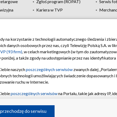
zetargowe
Zgłoś program (ROPAT)
Serwis fo
wizyjna
Kariera w TVP
Merchandi
Polityka prywatności
Moje zgody
Pomoc
Biuro re
ody na korzystanie z technologii automatycznego śledzenia i zbie
 danych osobowych przez nas, czyli Telewizję Polską S.A. w likw
VP (93 firm)
, w celach marketingowych (w tym do zautomatyzow
 poniżej, a także zgody na udostępnianie przez nas identyfikator
Ciebie naszych
poszczególnych serwisów
zwanych dalej „Portalem
obnych technologii umożliwiających świadczenie dopasowanych i be
zowanie ruchu w Internecie.
Ciebie
poszczególnych serwisów
na Portalu, takie jak adresy IP, 
sach Portalu czy historia odwiedzin będą przetwarzane przez TV
ji: przechowywania informacji na urządzeniu lub dostęp do nich,
©2026 Telewizja Polska S.A. w likwidacji
 przechodzę do serwisu
enia profilu spersonalizowanych treści, wyboru spersonalizowany