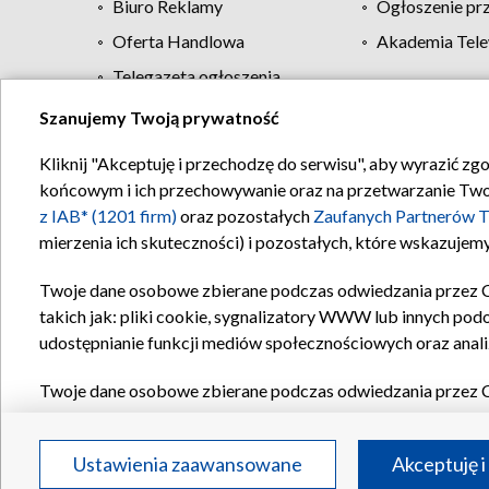
Biuro Reklamy
Ogłoszenie pr
Oferta Handlowa
Akademia Tele
Telegazeta ogłoszenia
Szanujemy Twoją prywatność
Regulamin TVP
Kliknij "Akceptuję i przechodzę do serwisu", aby wyrazić zg
końcowym i ich przechowywanie oraz na przetwarzanie Twoich
z IAB* (1201 firm)
oraz pozostałych
Zaufanych Partnerów T
mierzenia ich skuteczności) i pozostałych, które wskazujemy
Twoje dane osobowe zbierane podczas odwiedzania przez 
takich jak: pliki cookie, sygnalizatory WWW lub innych pod
udostępnianie funkcji mediów społecznościowych oraz anali
Twoje dane osobowe zbierane podczas odwiedzania przez 
plików cookie, informacje o Twoich wyszukiwaniach w serwi
Partnerów TVP
dla realizacji następujących celów i funkc
Ustawienia zaawansowane
Akceptuję i
reklam, tworzenia profilu spersonalizowanych reklam, tworz