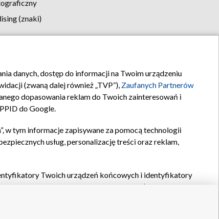
tograficzny
sing (znaki)
klamy
Kontakt
rania danych, dostęp do informacji na Twoim urządzeniu
idacji (zwaną dalej również „TVP”),
Zaufanych Partnerów
anego dopasowania reklam do Twoich zainteresowań i
a PPID do Google.
”, w tym informacje zapisywane za pomocą technologii
zpiecznych usług, personalizację treści oraz reklam,
identyfikatory Twoich urządzeń końcowych i identyfikatory
P,
Zaufanych Partnerów z IAB
oraz pozostałych
Zaufanych
 wyboru podstawowych reklam, wyboru spersonalizowanych
ch treści, pomiaru wydajności reklam, pomiaru wydajności