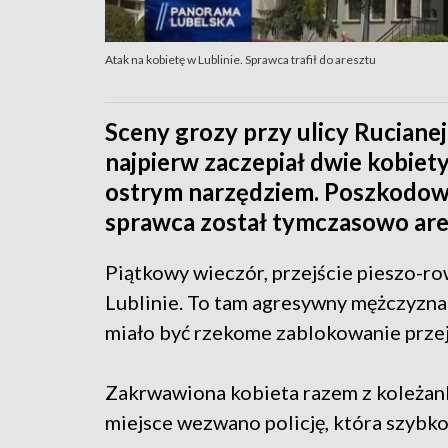
Atak na kobietę w Lublinie. Sprawca trafił do aresztu
Sceny grozy przy ulicy Ruciane
najpierw zaczepiał dwie kobiety
ostrym narzędziem. Poszkodowan
sprawca został tymczasowo are
Piątkowy wieczór, przejście pieszo-ro
Lublinie. To tam agresywny mężczyzna
miało być rzekome zablokowanie prze
Zakrwawiona kobieta razem z koleżank
miejsce wezwano policję, która szybko