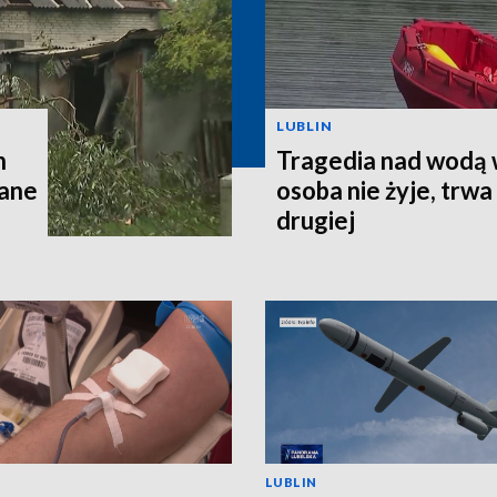
LUBLIN
h
Tragedia nad wodą 
wane
osoba nie żyje, trw
drugiej
LUBLIN