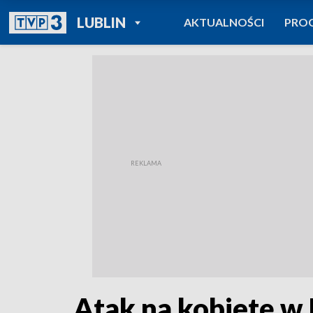
POWRÓT DO
LUBLIN
AKTUALNOŚCI
PRO
TVP REGIONY
Atak na kobietę w L