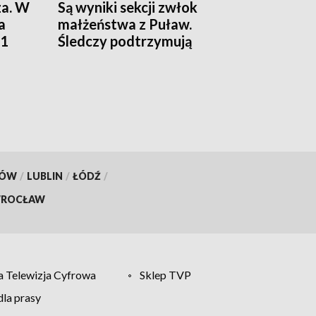
za. W
Są wyniki sekcji zwłok
a
małżeństwa z Puław.
01
Śledczy podtrzymują
hipotezę rozszerzonego
samobójstwa
KÓW
/
LUBLIN
/
ŁÓDŹ
/
ROCŁAW
 Telewizja Cyfrowa
Sklep TVP
la prasy