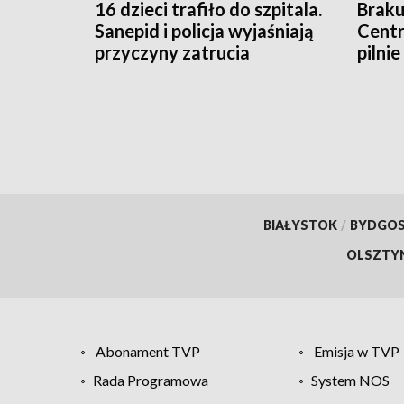
16 dzieci trafiło do szpitala.
Braku
Sanepid i policja wyjaśniają
Cent
przyczyny zatrucia
pilni
BIAŁYSTOK
/
BYDGO
OLSZTY
Abonament TVP
Emisja w TVP
Rada Programowa
System NOS