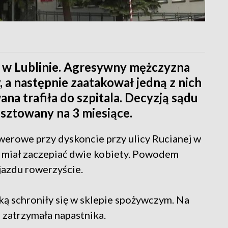
j w Lublinie. Agresywny mężczyzna
, a następnie zaatakował jedną z nich
a trafiła do szpitala. Decyzją sądu
sztowany na 3 miesiące.
werowe przy dyskoncie przy ulicy Rucianej w
 miał zaczepiać dwie kobiety. Powodem
jazdu rowerzyście.
ą schroniły się w sklepie spożywczym. Na
 zatrzymała napastnika.