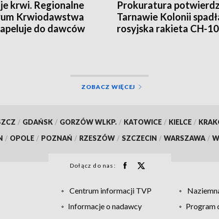
je krwi. Regionalne
Prokuratura potwierd
rum Krwiodawstwa
Tarnawie Kolonii spadł
e apeluje do dawców
rosyjska rakieta CH-1
ZOBACZ WIĘCEJ
SZCZ
/
GDAŃSK
/
GORZÓW WLKP.
/
KATOWICE
/
KIELCE
/
KRA
N
/
OPOLE
/
POZNAŃ
/
RZESZÓW
/
SZCZECIN
/
WARSZAWA
/
W
Dołącz do nas:
Centrum informacji TVP
Naziemna
Informacje o nadawcy
Program d