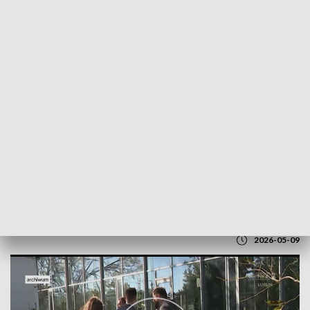
POWRÓT DO
LUBLIN
TVP REGIONY
Janusz Kowalski odchodzi z PiS
2026-05-09