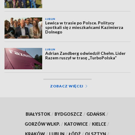
LUBLIN
Lewica w trasie po Polsce. Politycy
spotkali się z mieszkańcami Kazimierza
Dolnego
LUBLIN
Adrian Zandberg odwiedził Chełm. Lider
Razem ruszył w trasę „TurboPolska”
ZOBACZ WIĘCEJ
BIAŁYSTOK
/
BYDGOSZCZ
/
GDAŃSK
/
GORZÓW WLKP.
/
KATOWICE
/
KIELCE
/
KRAKÓW
/
LUBLIN
/
ŁÓDŹ
/
OLSZTYN
/