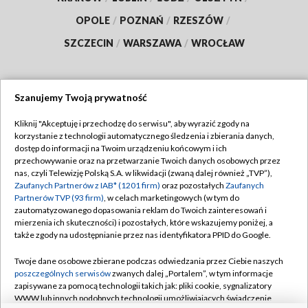
OPOLE
/
POZNAŃ
/
RZESZÓW
/
SZCZECIN
/
WARSZAWA
/
WROCŁAW
Szanujemy Twoją prywatność
Dołącz do nas:
Kliknij "Akceptuję i przechodzę do serwisu", aby wyrazić zgody na
korzystanie z technologii automatycznego śledzenia i zbierania danych,
TVP
dostęp do informacji na Twoim urządzeniu końcowym i ich
Abonament TVP
przechowywanie oraz na przetwarzanie Twoich danych osobowych przez
Regulamin TVP
nas, czyli Telewizję Polską S.A. w likwidacji (zwaną dalej również „TVP”),
Emisja w TVP
Polityka prywatności
Zaufanych Partnerów z IAB* (1201 firm)
oraz pozostałych
Zaufanych
Partnerów TVP (93 firm)
, w celach marketingowych (w tym do
Centrum informacji TVP
Moje zgody
zautomatyzowanego dopasowania reklam do Twoich zainteresowań i
mierzenia ich skuteczności) i pozostałych, które wskazujemy poniżej, a
Naziemna Telewizja Cyfrowa
Pomoc
także zgody na udostępnianie przez nas identyfikatora PPID do Google.
Sklep TVP
Biuro reklamy
Twoje dane osobowe zbierane podczas odwiedzania przez Ciebie naszych
Rada Programowa
Kontakt
poszczególnych serwisów
zwanych dalej „Portalem”, w tym informacje
zapisywane za pomocą technologii takich jak: pliki cookie, sygnalizatory
System NOS
WWW lub innych podobnych technologii umożliwiających świadczenie