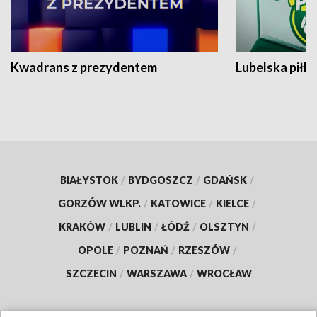
Kwadrans z prezydentem
Lubelska piłk
BIAŁYSTOK
/
BYDGOSZCZ
/
GDAŃSK
/
GORZÓW WLKP.
/
KATOWICE
/
KIELCE
/
KRAKÓW
/
LUBLIN
/
ŁÓDŹ
/
OLSZTYN
/
OPOLE
/
POZNAŃ
/
RZESZÓW
/
SZCZECIN
/
WARSZAWA
/
WROCŁAW