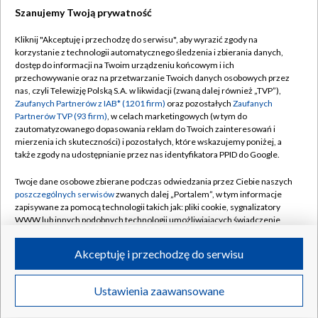
Szanujemy Twoją prywatność
Dołącz do nas:
Kliknij "Akceptuję i przechodzę do serwisu", aby wyrazić zgody na
korzystanie z technologii automatycznego śledzenia i zbierania danych,
TVP
dostęp do informacji na Twoim urządzeniu końcowym i ich
Abonament TVP
przechowywanie oraz na przetwarzanie Twoich danych osobowych przez
Regulamin TVP
nas, czyli Telewizję Polską S.A. w likwidacji (zwaną dalej również „TVP”),
Emisja w TVP
Polityka prywatności
Zaufanych Partnerów z IAB* (1201 firm)
oraz pozostałych
Zaufanych
Partnerów TVP (93 firm)
, w celach marketingowych (w tym do
Centrum informacji TVP
Moje zgody
zautomatyzowanego dopasowania reklam do Twoich zainteresowań i
mierzenia ich skuteczności) i pozostałych, które wskazujemy poniżej, a
Naziemna Telewizja Cyfrowa
Pomoc
także zgody na udostępnianie przez nas identyfikatora PPID do Google.
Sklep TVP
Biuro reklamy
Twoje dane osobowe zbierane podczas odwiedzania przez Ciebie naszych
Rada Programowa
Kontakt
poszczególnych serwisów
zwanych dalej „Portalem”, w tym informacje
zapisywane za pomocą technologii takich jak: pliki cookie, sygnalizatory
System NOS
WWW lub innych podobnych technologii umożliwiających świadczenie
dopasowanych i bezpiecznych usług, personalizację treści oraz reklam,
Informacje o nadawcy
Kanały
udostępnianie funkcji mediów społecznościowych oraz analizowanie
Akceptuję i przechodzę do serwisu
ruchu w Internecie.
Program dla prasy
©2026 Telewizja Polska S.A. w likwidacji
Biuro Reklamy
Twoje dane osobowe zbierane podczas odwiedzania przez Ciebie
Ustawienia zaawansowane
poszczególnych serwisów
na Portalu, takie jak adresy IP, identyfikatory
Ogłoszenie przetargowe
Twoich urządzeń końcowych i identyfikatory plików cookie, informacje o