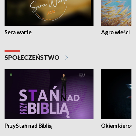
Sera warte
Agro wieści
SPOŁECZEŃSTWO
PrzyStań nad Biblią
Okiem kierow