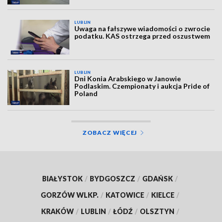
LUBLIN
Uwaga na fałszywe wiadomości o zwrocie
podatku. KAS ostrzega przed oszustwem
LUBLIN
Dni Konia Arabskiego w Janowie
Podlaskim. Czempionaty i aukcja Pride of
Poland
ZOBACZ WIĘCEJ
BIAŁYSTOK
/
BYDGOSZCZ
/
GDAŃSK
/
GORZÓW WLKP.
/
KATOWICE
/
KIELCE
/
KRAKÓW
/
LUBLIN
/
ŁÓDŹ
/
OLSZTYN
/