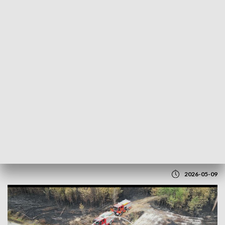
POWRÓT DO
LUBLIN
TVP REGIONY
Piąty dzień walki z żywiołem
2026-05-09