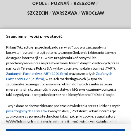
OPOLE
/
POZNAŃ
/
RZESZÓW
/
SZCZECIN
/
WARSZAWA
/
WROCŁAW
Szanujemy Twoją prywatność
Dołącz do nas:
Kliknij "Akceptuję i przechodzę do serwisu", aby wyrazić zgody na
korzystanie z technologii automatycznego śledzenia i zbierania danych,
TVP
dostęp do informacji na Twoim urządzeniu końcowym i ich
Abonament TVP
przechowywanie oraz na przetwarzanie Twoich danych osobowych przez
Regulamin TVP
nas, czyli Telewizję Polską S.A. w likwidacji (zwaną dalej również „TVP”),
Emisja w TVP
Polityka prywatności
Zaufanych Partnerów z IAB* (1201 firm)
oraz pozostałych
Zaufanych
Partnerów TVP (93 firm)
, w celach marketingowych (w tym do
Centrum informacji TVP
Moje zgody
zautomatyzowanego dopasowania reklam do Twoich zainteresowań i
mierzenia ich skuteczności) i pozostałych, które wskazujemy poniżej, a
Naziemna Telewizja Cyfrowa
Pomoc
także zgody na udostępnianie przez nas identyfikatora PPID do Google.
Sklep TVP
Biuro reklamy
Twoje dane osobowe zbierane podczas odwiedzania przez Ciebie naszych
Rada Programowa
Kontakt
poszczególnych serwisów
zwanych dalej „Portalem”, w tym informacje
zapisywane za pomocą technologii takich jak: pliki cookie, sygnalizatory
System NOS
WWW lub innych podobnych technologii umożliwiających świadczenie
dopasowanych i bezpiecznych usług, personalizację treści oraz reklam,
Informacje o nadawcy
Kanały