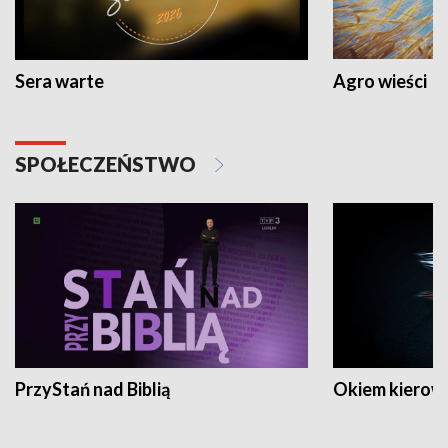
Sera warte
Agro wieści
SPOŁECZEŃSTWO
PrzyStań nad Biblią
Okiem kierow