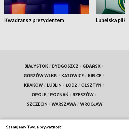
Kwadrans z prezydentem
Lubelska piłk
BIAŁYSTOK
/
BYDGOSZCZ
/
GDAŃSK
/
GORZÓW WLKP.
/
KATOWICE
/
KIELCE
/
KRAKÓW
/
LUBLIN
/
ŁÓDŹ
/
OLSZTYN
/
OPOLE
/
POZNAŃ
/
RZESZÓW
/
SZCZECIN
/
WARSZAWA
/
WROCŁAW
Szanujemy Twoją prywatność