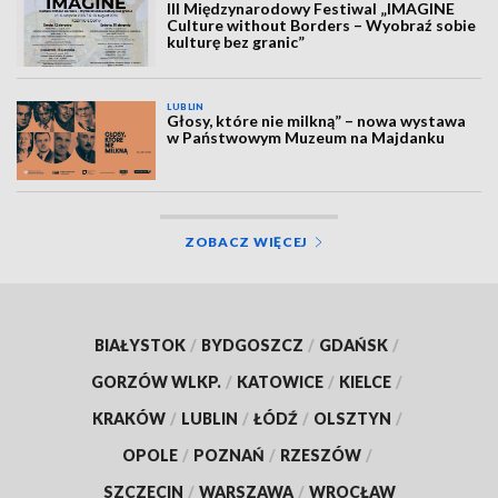
III Międzynarodowy Festiwal „IMAGINE
Culture without Borders – Wyobraź sobie
kulturę bez granic”
LUBLIN
Głosy, które nie milkną” – nowa wystawa
w Państwowym Muzeum na Majdanku
ZOBACZ WIĘCEJ
BIAŁYSTOK
/
BYDGOSZCZ
/
GDAŃSK
/
GORZÓW WLKP.
/
KATOWICE
/
KIELCE
/
KRAKÓW
/
LUBLIN
/
ŁÓDŹ
/
OLSZTYN
/
OPOLE
/
POZNAŃ
/
RZESZÓW
/
SZCZECIN
/
WARSZAWA
/
WROCŁAW