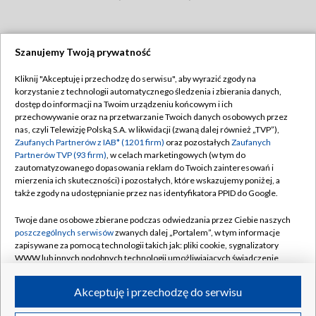
Szanujemy Twoją prywatność
Dołącz do nas:
Kliknij "Akceptuję i przechodzę do serwisu", aby wyrazić zgody na
korzystanie z technologii automatycznego śledzenia i zbierania danych,
TVP
dostęp do informacji na Twoim urządzeniu końcowym i ich
Abonament TVP
przechowywanie oraz na przetwarzanie Twoich danych osobowych przez
Regulamin TVP
nas, czyli Telewizję Polską S.A. w likwidacji (zwaną dalej również „TVP”),
Emisja w TVP
Polityka prywatności
Zaufanych Partnerów z IAB* (1201 firm)
oraz pozostałych
Zaufanych
Partnerów TVP (93 firm)
, w celach marketingowych (w tym do
Centrum informacji TVP
Moje zgody
zautomatyzowanego dopasowania reklam do Twoich zainteresowań i
mierzenia ich skuteczności) i pozostałych, które wskazujemy poniżej, a
Naziemna Telewizja Cyfrowa
Pomoc
także zgody na udostępnianie przez nas identyfikatora PPID do Google.
Sklep TVP
Biuro reklamy
Twoje dane osobowe zbierane podczas odwiedzania przez Ciebie naszych
Rada Programowa
Kontakt
poszczególnych serwisów
zwanych dalej „Portalem”, w tym informacje
zapisywane za pomocą technologii takich jak: pliki cookie, sygnalizatory
System NOS
WWW lub innych podobnych technologii umożliwiających świadczenie
dopasowanych i bezpiecznych usług, personalizację treści oraz reklam,
Informacje o nadawcy
Kanały
udostępnianie funkcji mediów społecznościowych oraz analizowanie
Akceptuję i przechodzę do serwisu
ruchu w Internecie.
Program dla prasy
©2026 Telewizja Polska S.A. w likwidacji