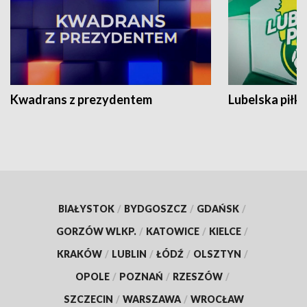
Kwadrans z prezydentem
Lubelska piłk
BIAŁYSTOK
/
BYDGOSZCZ
/
GDAŃSK
/
GORZÓW WLKP.
/
KATOWICE
/
KIELCE
/
KRAKÓW
/
LUBLIN
/
ŁÓDŹ
/
OLSZTYN
/
OPOLE
/
POZNAŃ
/
RZESZÓW
/
SZCZECIN
/
WARSZAWA
/
WROCŁAW