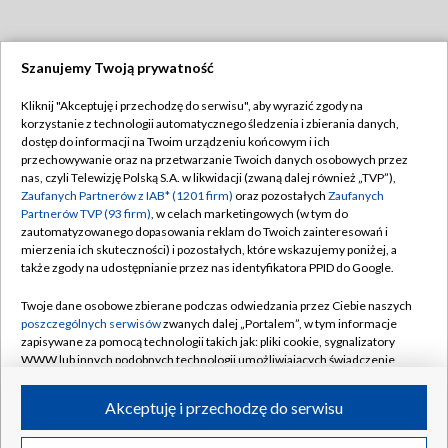
Szanujemy Twoją prywatność
Dołącz do nas:
Kliknij "Akceptuję i przechodzę do serwisu", aby wyrazić zgody na
korzystanie z technologii automatycznego śledzenia i zbierania danych,
TVP
dostęp do informacji na Twoim urządzeniu końcowym i ich
Abonament TVP
przechowywanie oraz na przetwarzanie Twoich danych osobowych przez
Regulamin TVP
nas, czyli Telewizję Polską S.A. w likwidacji (zwaną dalej również „TVP”),
Emisja w TVP
Polityka prywatności
Zaufanych Partnerów z IAB* (1201 firm)
oraz pozostałych
Zaufanych
Partnerów TVP (93 firm)
, w celach marketingowych (w tym do
Centrum informacji TVP
Moje zgody
zautomatyzowanego dopasowania reklam do Twoich zainteresowań i
mierzenia ich skuteczności) i pozostałych, które wskazujemy poniżej, a
Naziemna Telewizja Cyfrowa
Pomoc
także zgody na udostępnianie przez nas identyfikatora PPID do Google.
Sklep TVP
Biuro reklamy
Twoje dane osobowe zbierane podczas odwiedzania przez Ciebie naszych
Rada Programowa
Kontakt
poszczególnych serwisów
zwanych dalej „Portalem”, w tym informacje
zapisywane za pomocą technologii takich jak: pliki cookie, sygnalizatory
System NOS
WWW lub innych podobnych technologii umożliwiających świadczenie
dopasowanych i bezpiecznych usług, personalizację treści oraz reklam,
Informacje o nadawcy
Kanały
udostępnianie funkcji mediów społecznościowych oraz analizowanie
Akceptuję i przechodzę do serwisu
ruchu w Internecie.
Program dla prasy
©2026 Telewizja Polska S.A. w likwidacji