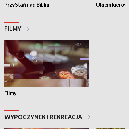
PrzyStań nad Biblią
Okiem kierow
FILMY
Filmy
WYPOCZYNEK I REKREACJA