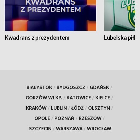
Kwadrans z prezydentem
Lubelska piłk
BIAŁYSTOK
/
BYDGOSZCZ
/
GDAŃSK
/
GORZÓW WLKP.
/
KATOWICE
/
KIELCE
/
KRAKÓW
/
LUBLIN
/
ŁÓDŹ
/
OLSZTYN
/
OPOLE
/
POZNAŃ
/
RZESZÓW
/
SZCZECIN
/
WARSZAWA
/
WROCŁAW