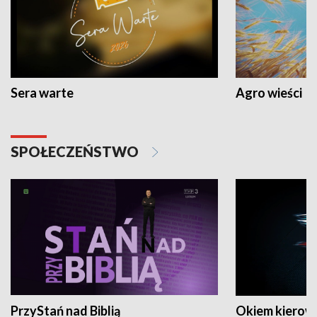
Sera warte
Agro wieści
SPOŁECZEŃSTWO
PrzyStań nad Biblią
Okiem kierow