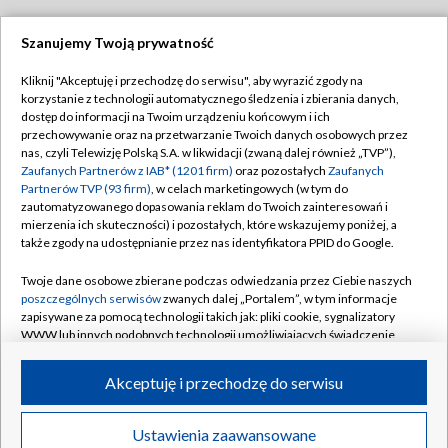
Szanujemy Twoją prywatność
Dołącz do nas:
Kliknij "Akceptuję i przechodzę do serwisu", aby wyrazić zgody na
korzystanie z technologii automatycznego śledzenia i zbierania danych,
TVP
dostęp do informacji na Twoim urządzeniu końcowym i ich
Abonament TVP
przechowywanie oraz na przetwarzanie Twoich danych osobowych przez
Regulamin TVP
nas, czyli Telewizję Polską S.A. w likwidacji (zwaną dalej również „TVP”),
Emisja w TVP
Polityka prywatności
Zaufanych Partnerów z IAB* (1201 firm)
oraz pozostałych
Zaufanych
Partnerów TVP (93 firm)
, w celach marketingowych (w tym do
Centrum informacji TVP
Moje zgody
zautomatyzowanego dopasowania reklam do Twoich zainteresowań i
mierzenia ich skuteczności) i pozostałych, które wskazujemy poniżej, a
Naziemna Telewizja Cyfrowa
Pomoc
także zgody na udostępnianie przez nas identyfikatora PPID do Google.
Sklep TVP
Biuro reklamy
Twoje dane osobowe zbierane podczas odwiedzania przez Ciebie naszych
Rada Programowa
Kontakt
poszczególnych serwisów
zwanych dalej „Portalem”, w tym informacje
zapisywane za pomocą technologii takich jak: pliki cookie, sygnalizatory
System NOS
WWW lub innych podobnych technologii umożliwiających świadczenie
dopasowanych i bezpiecznych usług, personalizację treści oraz reklam,
Informacje o nadawcy
Kanały
udostępnianie funkcji mediów społecznościowych oraz analizowanie
Akceptuję i przechodzę do serwisu
ruchu w Internecie.
Program dla prasy
©2026 Telewizja Polska S.A. w likwidacji
Biuro Reklamy
Twoje dane osobowe zbierane podczas odwiedzania przez Ciebie
Ustawienia zaawansowane
poszczególnych serwisów
na Portalu, takie jak adresy IP, identyfikatory