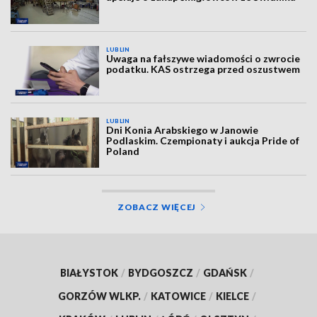
LUBLIN
Uwaga na fałszywe wiadomości o zwrocie
podatku. KAS ostrzega przed oszustwem
LUBLIN
Dni Konia Arabskiego w Janowie
Podlaskim. Czempionaty i aukcja Pride of
Poland
ZOBACZ WIĘCEJ
BIAŁYSTOK
/
BYDGOSZCZ
/
GDAŃSK
/
GORZÓW WLKP.
/
KATOWICE
/
KIELCE
/