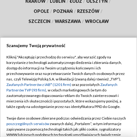
KRAKÓW
/
LUBLIN
/
ŁÓDŹ
/
OLSZTYN
/
OPOLE
/
POZNAŃ
/
RZESZÓW
/
SZCZECIN
/
WARSZAWA
/
WROCŁAW
Szanujemy Twoją prywatność
Dołącz do nas:
Kliknij "Akceptuję i przechodzę do serwisu", aby wyrazić zgody na
korzystanie z technologii automatycznego śledzenia i zbierania danych,
TVP
dostęp do informacji na Twoim urządzeniu końcowym i ich
Abonament TVP
przechowywanie oraz na przetwarzanie Twoich danych osobowych przez
Regulamin TVP
nas, czyli Telewizję Polską S.A. w likwidacji (zwaną dalej również „TVP”),
Emisja w TVP
Polityka prywatności
Zaufanych Partnerów z IAB* (1201 firm)
oraz pozostałych
Zaufanych
Partnerów TVP (93 firm)
, w celach marketingowych (w tym do
Centrum informacji TVP
Moje zgody
zautomatyzowanego dopasowania reklam do Twoich zainteresowań i
mierzenia ich skuteczności) i pozostałych, które wskazujemy poniżej, a
Naziemna Telewizja Cyfrowa
Pomoc
także zgody na udostępnianie przez nas identyfikatora PPID do Google.
Sklep TVP
Biuro reklamy
Twoje dane osobowe zbierane podczas odwiedzania przez Ciebie naszych
Rada Programowa
Kontakt
poszczególnych serwisów
zwanych dalej „Portalem”, w tym informacje
zapisywane za pomocą technologii takich jak: pliki cookie, sygnalizatory
System NOS
WWW lub innych podobnych technologii umożliwiających świadczenie