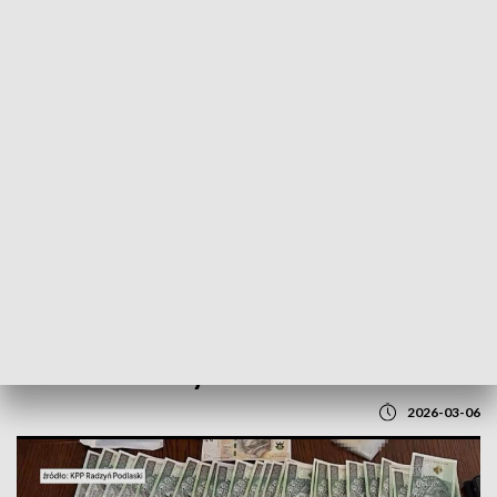
POWRÓT DO
LUBLIN
TVP REGIONY
85-latka oszukana metodą „na wypadek”.
Przekazała 60 tys. zł
2026-03-06