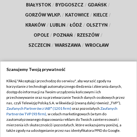
BIAŁYSTOK
/
BYDGOSZCZ
/
GDAŃSK
/
GORZÓW WLKP.
/
KATOWICE
/
KIELCE
/
KRAKÓW
/
LUBLIN
/
ŁÓDŹ
/
OLSZTYN
/
OPOLE
/
POZNAŃ
/
RZESZÓW
/
SZCZECIN
/
WARSZAWA
/
WROCŁAW
Szanujemy Twoją prywatność
Dołącz do nas:
Kliknij "Akceptuję i przechodzę do serwisu", aby wyrazić zgody na
korzystanie z technologii automatycznego śledzenia i zbierania danych,
TVP
dostęp do informacji na Twoim urządzeniu końcowym i ich
Abonament TVP
przechowywanie oraz na przetwarzanie Twoich danych osobowych przez
Regulamin TVP
nas, czyli Telewizję Polską S.A. w likwidacji (zwaną dalej również „TVP”),
Emisja w TVP
Polityka prywatności
Zaufanych Partnerów z IAB* (1201 firm)
oraz pozostałych
Zaufanych
Partnerów TVP (93 firm)
, w celach marketingowych (w tym do
Centrum informacji TVP
Moje zgody
zautomatyzowanego dopasowania reklam do Twoich zainteresowań i
mierzenia ich skuteczności) i pozostałych, które wskazujemy poniżej, a
Naziemna Telewizja Cyfrowa
Pomoc
także zgody na udostępnianie przez nas identyfikatora PPID do Google.
Sklep TVP