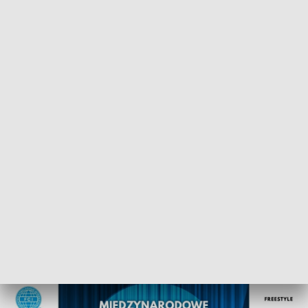
POWRÓT DO
LUBLIN
TVP REGIONY
Międzynarodowe Zawody Dog Dancing
SHOW STARS
2026-02-25