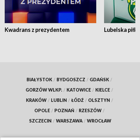
Kwadrans z prezydentem
Lubelska piłk
BIAŁYSTOK
/
BYDGOSZCZ
/
GDAŃSK
/
GORZÓW WLKP.
/
KATOWICE
/
KIELCE
/
KRAKÓW
/
LUBLIN
/
ŁÓDŹ
/
OLSZTYN
/
OPOLE
/
POZNAŃ
/
RZESZÓW
/
SZCZECIN
/
WARSZAWA
/
WROCŁAW