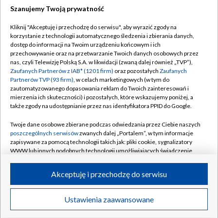
Szanujemy Twoją prywatność
Dołącz do nas:
Kliknij "Akceptuję i przechodzę do serwisu", aby wyrazić zgody na
korzystanie z technologii automatycznego śledzenia i zbierania danych,
TVP
dostęp do informacji na Twoim urządzeniu końcowym i ich
Abonament TVP
przechowywanie oraz na przetwarzanie Twoich danych osobowych przez
Regulamin TVP
nas, czyli Telewizję Polską S.A. w likwidacji (zwaną dalej również „TVP”),
Emisja w TVP
Polityka prywatności
Zaufanych Partnerów z IAB* (1201 firm)
oraz pozostałych
Zaufanych
Partnerów TVP (93 firm)
, w celach marketingowych (w tym do
Centrum informacji TVP
Moje zgody
zautomatyzowanego dopasowania reklam do Twoich zainteresowań i
mierzenia ich skuteczności) i pozostałych, które wskazujemy poniżej, a
Naziemna Telewizja Cyfrowa
Pomoc
także zgody na udostępnianie przez nas identyfikatora PPID do Google.
Sklep TVP
Biuro reklamy
Twoje dane osobowe zbierane podczas odwiedzania przez Ciebie naszych
Rada Programowa
Kontakt
poszczególnych serwisów
zwanych dalej „Portalem”, w tym informacje
zapisywane za pomocą technologii takich jak: pliki cookie, sygnalizatory
System NOS
WWW lub innych podobnych technologii umożliwiających świadczenie
dopasowanych i bezpiecznych usług, personalizację treści oraz reklam,
Informacje o nadawcy
Kanały
udostępnianie funkcji mediów społecznościowych oraz analizowanie
Akceptuję i przechodzę do serwisu
ruchu w Internecie.
Program dla prasy
©2026 Telewizja Polska S.A. w likwidacji
Biuro Reklamy
Twoje dane osobowe zbierane podczas odwiedzania przez Ciebie
Ustawienia zaawansowane
poszczególnych serwisów
na Portalu, takie jak adresy IP, identyfikatory
Ogłoszenie przetargowe
Twoich urządzeń końcowych i identyfikatory plików cookie, informacje o