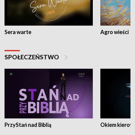
Sera warte
Agro wieści
SPOŁECZEŃSTWO
PrzyStań nad Biblią
Okiem kierow