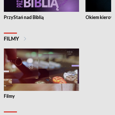
PrzyStań nad Biblią
Okiem kierow
FILMY
Filmy