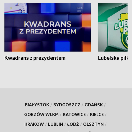
Kwadrans z prezydentem
Lubelska piłk
BIAŁYSTOK
/
BYDGOSZCZ
/
GDAŃSK
/
GORZÓW WLKP.
/
KATOWICE
/
KIELCE
/
KRAKÓW
/
LUBLIN
/
ŁÓDŹ
/
OLSZTYN
/