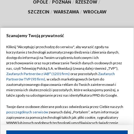
OPOLE
/
POZNAŃ
/
RZESZÓW
/
SZCZECIN
/
WARSZAWA
/
WROCŁAW
Szanujemy Twoją prywatność
Dołącz do nas:
Kliknij "Akceptuję i przechodzę do serwisu", aby wyrazić zgody na
korzystanie z technologii automatycznego śledzenia i zbierania danych,
TVP
dostęp do informacji na Twoim urządzeniu końcowym i ich
Abonament TVP
przechowywanie oraz na przetwarzanie Twoich danych osobowych przez
Regulamin TVP
nas, czyli Telewizję Polską S.A. w likwidacji (zwaną dalej również „TVP”),
Emisja w TVP
Polityka prywatności
Zaufanych Partnerów z IAB* (1201 firm)
oraz pozostałych
Zaufanych
Partnerów TVP (93 firm)
, w celach marketingowych (w tym do
Centrum informacji TVP
Moje zgody
zautomatyzowanego dopasowania reklam do Twoich zainteresowań i
mierzenia ich skuteczności) i pozostałych, które wskazujemy poniżej, a
Naziemna Telewizja Cyfrowa
Pomoc
także zgody na udostępnianie przez nas identyfikatora PPID do Google.
Sklep TVP
Biuro reklamy
Twoje dane osobowe zbierane podczas odwiedzania przez Ciebie naszych
Rada Programowa
Kontakt
poszczególnych serwisów
zwanych dalej „Portalem”, w tym informacje
zapisywane za pomocą technologii takich jak: pliki cookie, sygnalizatory
System NOS
WWW lub innych podobnych technologii umożliwiających świadczenie
dopasowanych i bezpiecznych usług, personalizację treści oraz reklam,
Informacje o nadawcy
Kanały
udostępnianie funkcji mediów społecznościowych oraz analizowanie