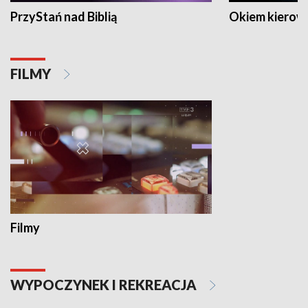
PrzyStań nad Biblią
Okiem kierow
FILMY
Filmy
WYPOCZYNEK I REKREACJA