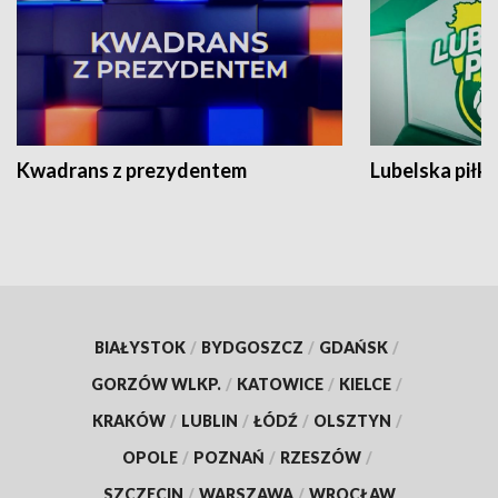
Kwadrans z prezydentem
Lubelska piłk
BIAŁYSTOK
/
BYDGOSZCZ
/
GDAŃSK
/
GORZÓW WLKP.
/
KATOWICE
/
KIELCE
/
KRAKÓW
/
LUBLIN
/
ŁÓDŹ
/
OLSZTYN
/
OPOLE
/
POZNAŃ
/
RZESZÓW
/
SZCZECIN
/
WARSZAWA
/
WROCŁAW