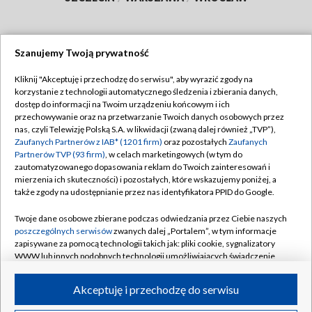
Szanujemy Twoją prywatność
Dołącz do nas:
Kliknij "Akceptuję i przechodzę do serwisu", aby wyrazić zgody na
korzystanie z technologii automatycznego śledzenia i zbierania danych,
TVP
dostęp do informacji na Twoim urządzeniu końcowym i ich
Abonament TVP
przechowywanie oraz na przetwarzanie Twoich danych osobowych przez
Regulamin TVP
nas, czyli Telewizję Polską S.A. w likwidacji (zwaną dalej również „TVP”),
Emisja w TVP
Polityka prywatności
Zaufanych Partnerów z IAB* (1201 firm)
oraz pozostałych
Zaufanych
Partnerów TVP (93 firm)
, w celach marketingowych (w tym do
Centrum informacji TVP
Moje zgody
zautomatyzowanego dopasowania reklam do Twoich zainteresowań i
mierzenia ich skuteczności) i pozostałych, które wskazujemy poniżej, a
Naziemna Telewizja Cyfrowa
Pomoc
także zgody na udostępnianie przez nas identyfikatora PPID do Google.
Sklep TVP
Biuro reklamy
Twoje dane osobowe zbierane podczas odwiedzania przez Ciebie naszych
Rada Programowa
Kontakt
poszczególnych serwisów
zwanych dalej „Portalem”, w tym informacje
zapisywane za pomocą technologii takich jak: pliki cookie, sygnalizatory
System NOS
WWW lub innych podobnych technologii umożliwiających świadczenie
dopasowanych i bezpiecznych usług, personalizację treści oraz reklam,
Informacje o nadawcy
Kanały
udostępnianie funkcji mediów społecznościowych oraz analizowanie
Akceptuję i przechodzę do serwisu
ruchu w Internecie.
Program dla prasy
©2026 Telewizja Polska S.A. w likwidacji