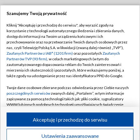
Szanujemy Twoją prywatność
Dołącz do nas:
Kliknij "Akceptuję i przechodzę do serwisu", aby wyrazić zgody na
korzystanie z technologii automatycznego śledzenia i zbierania danych,
TVP
dostęp do informacji na Twoim urządzeniu końcowym i ich
Abonament TVP
przechowywanie oraz na przetwarzanie Twoich danych osobowych przez
Regulamin TVP
nas, czyli Telewizję Polską S.A. w likwidacji (zwaną dalej również „TVP”),
Emisja w TVP
Polityka prywatności
Zaufanych Partnerów z IAB* (1201 firm)
oraz pozostałych
Zaufanych
Partnerów TVP (93 firm)
, w celach marketingowych (w tym do
Centrum informacji TVP
Moje zgody
zautomatyzowanego dopasowania reklam do Twoich zainteresowań i
mierzenia ich skuteczności) i pozostałych, które wskazujemy poniżej, a
Naziemna Telewizja Cyfrowa
Pomoc
także zgody na udostępnianie przez nas identyfikatora PPID do Google.
Sklep TVP
Biuro reklamy
Twoje dane osobowe zbierane podczas odwiedzania przez Ciebie naszych
Rada Programowa
Kontakt
poszczególnych serwisów
zwanych dalej „Portalem”, w tym informacje
zapisywane za pomocą technologii takich jak: pliki cookie, sygnalizatory
System NOS
WWW lub innych podobnych technologii umożliwiających świadczenie
dopasowanych i bezpiecznych usług, personalizację treści oraz reklam,
Informacje o nadawcy
Kanały
udostępnianie funkcji mediów społecznościowych oraz analizowanie
Akceptuję i przechodzę do serwisu
ruchu w Internecie.
Program dla prasy
©2026 Telewizja Polska S.A. w likwidacji
Biuro Reklamy
Twoje dane osobowe zbierane podczas odwiedzania przez Ciebie
Ustawienia zaawansowane
poszczególnych serwisów
na Portalu, takie jak adresy IP, identyfikatory