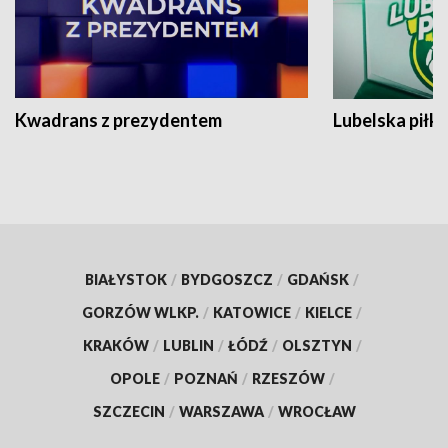
Kwadrans z prezydentem
Lubelska piłk
BIAŁYSTOK
/
BYDGOSZCZ
/
GDAŃSK
/
GORZÓW WLKP.
/
KATOWICE
/
KIELCE
/
KRAKÓW
/
LUBLIN
/
ŁÓDŹ
/
OLSZTYN
/
OPOLE
/
POZNAŃ
/
RZESZÓW
/
SZCZECIN
/
WARSZAWA
/
WROCŁAW