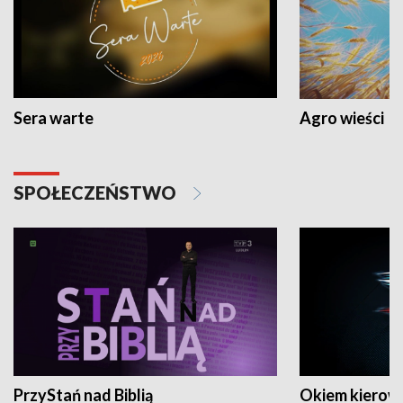
Sera warte
Agro wieści
SPOŁECZEŃSTWO
PrzyStań nad Biblią
Okiem kierow