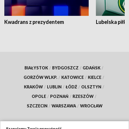
Kwadrans z prezydentem
Lubelska piłk
BIAŁYSTOK
/
BYDGOSZCZ
/
GDAŃSK
/
GORZÓW WLKP.
/
KATOWICE
/
KIELCE
/
KRAKÓW
/
LUBLIN
/
ŁÓDŹ
/
OLSZTYN
/
OPOLE
/
POZNAŃ
/
RZESZÓW
/
SZCZECIN
/
WARSZAWA
/
WROCŁAW
Szanujemy Twoją prywatność