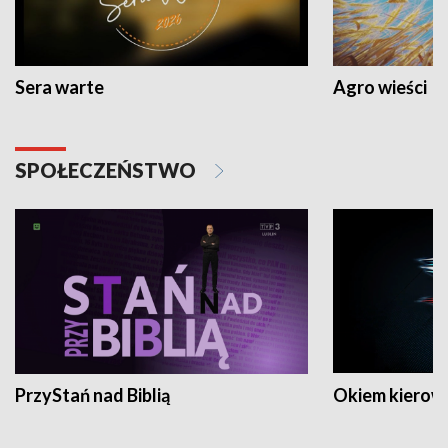
Sera warte
Agro wieści
SPOŁECZEŃSTWO
PrzyStań nad Biblią
Okiem kierow