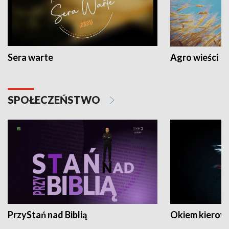
Sera warte
Agro wieści
SPOŁECZEŃSTWO
PrzyStań nad Biblią
Okiem kierow