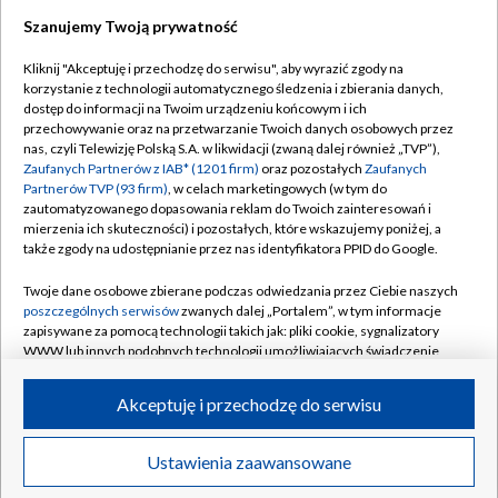
Szanujemy Twoją prywatność
Dołącz do nas:
Kliknij "Akceptuję i przechodzę do serwisu", aby wyrazić zgody na
korzystanie z technologii automatycznego śledzenia i zbierania danych,
TVP
dostęp do informacji na Twoim urządzeniu końcowym i ich
Abonament TVP
przechowywanie oraz na przetwarzanie Twoich danych osobowych przez
Regulamin TVP
nas, czyli Telewizję Polską S.A. w likwidacji (zwaną dalej również „TVP”),
Emisja w TVP
Polityka prywatności
Zaufanych Partnerów z IAB* (1201 firm)
oraz pozostałych
Zaufanych
Partnerów TVP (93 firm)
, w celach marketingowych (w tym do
Centrum informacji TVP
Moje zgody
zautomatyzowanego dopasowania reklam do Twoich zainteresowań i
mierzenia ich skuteczności) i pozostałych, które wskazujemy poniżej, a
Naziemna Telewizja Cyfrowa
Pomoc
także zgody na udostępnianie przez nas identyfikatora PPID do Google.
Sklep TVP
Biuro reklamy
Twoje dane osobowe zbierane podczas odwiedzania przez Ciebie naszych
Rada Programowa
Kontakt
poszczególnych serwisów
zwanych dalej „Portalem”, w tym informacje
zapisywane za pomocą technologii takich jak: pliki cookie, sygnalizatory
System NOS
WWW lub innych podobnych technologii umożliwiających świadczenie
dopasowanych i bezpiecznych usług, personalizację treści oraz reklam,
Informacje o nadawcy
Kanały
udostępnianie funkcji mediów społecznościowych oraz analizowanie
Akceptuję i przechodzę do serwisu
ruchu w Internecie.
Program dla prasy
©2026 Telewizja Polska S.A. w likwidacji
Biuro Reklamy
Twoje dane osobowe zbierane podczas odwiedzania przez Ciebie
Ustawienia zaawansowane
poszczególnych serwisów
na Portalu, takie jak adresy IP, identyfikatory
Ogłoszenie przetargowe
Twoich urządzeń końcowych i identyfikatory plików cookie, informacje o