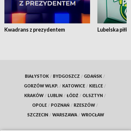
Kwadrans z prezydentem
Lubelska piłk
BIAŁYSTOK
/
BYDGOSZCZ
/
GDAŃSK
/
GORZÓW WLKP.
/
KATOWICE
/
KIELCE
/
KRAKÓW
/
LUBLIN
/
ŁÓDŹ
/
OLSZTYN
/
OPOLE
/
POZNAŃ
/
RZESZÓW
/
SZCZECIN
/
WARSZAWA
/
WROCŁAW