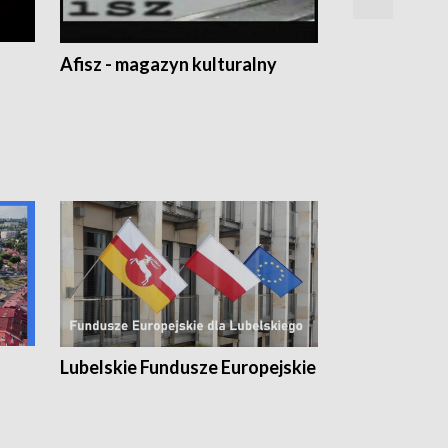
Afisz - magazyn kulturalny
Zobacz, co s
Lubelskie Fundusze Europejskie