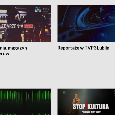
nia, magazyn
Reportaże w TVP3 Lublin
erów