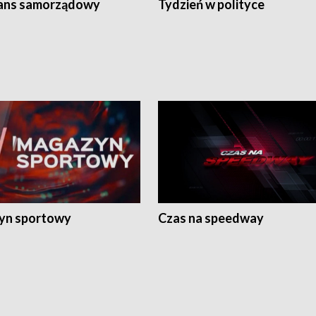
ans samorządowy
Tydzień w polityce
yn sportowy
Czas na speedway