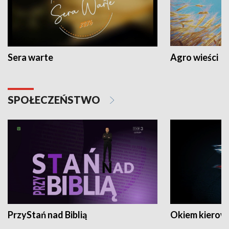
Sera warte
Agro wieści
SPOŁECZEŃSTWO
PrzyStań nad Biblią
Okiem kierow