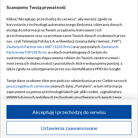
Szanujemy Twoją prywatność
Dołącz do nas:
Kliknij "Akceptuję i przechodzę do serwisu", aby wyrazić zgody na
korzystanie z technologii automatycznego śledzenia i zbierania danych,
TVP
dostęp do informacji na Twoim urządzeniu końcowym i ich
Abonament TVP
przechowywanie oraz na przetwarzanie Twoich danych osobowych przez
Regulamin TVP
nas, czyli Telewizję Polską S.A. w likwidacji (zwaną dalej również „TVP”),
Emisja w TVP
Polityka prywatności
Zaufanych Partnerów z IAB* (1201 firm)
oraz pozostałych
Zaufanych
Partnerów TVP (93 firm)
, w celach marketingowych (w tym do
Centrum informacji TVP
Moje zgody
zautomatyzowanego dopasowania reklam do Twoich zainteresowań i
mierzenia ich skuteczności) i pozostałych, które wskazujemy poniżej, a
Naziemna Telewizja Cyfrowa
Pomoc
także zgody na udostępnianie przez nas identyfikatora PPID do Google.
Sklep TVP
Biuro reklamy
Twoje dane osobowe zbierane podczas odwiedzania przez Ciebie naszych
Rada Programowa
Kontakt
poszczególnych serwisów
zwanych dalej „Portalem”, w tym informacje
zapisywane za pomocą technologii takich jak: pliki cookie, sygnalizatory
System NOS
WWW lub innych podobnych technologii umożliwiających świadczenie
dopasowanych i bezpiecznych usług, personalizację treści oraz reklam,
Informacje o nadawcy
Kanały
udostępnianie funkcji mediów społecznościowych oraz analizowanie
Akceptuję i przechodzę do serwisu
ruchu w Internecie.
Program dla prasy
©2026 Telewizja Polska S.A. w likwidacji
Biuro Reklamy
Twoje dane osobowe zbierane podczas odwiedzania przez Ciebie
Ustawienia zaawansowane
poszczególnych serwisów
na Portalu, takie jak adresy IP, identyfikatory
Ogłoszenie przetargowe
Twoich urządzeń końcowych i identyfikatory plików cookie, informacje o