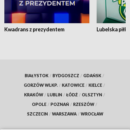
Kwadrans z prezydentem
Lubelska piłk
BIAŁYSTOK
/
BYDGOSZCZ
/
GDAŃSK
/
GORZÓW WLKP.
/
KATOWICE
/
KIELCE
/
KRAKÓW
/
LUBLIN
/
ŁÓDŹ
/
OLSZTYN
/
OPOLE
/
POZNAŃ
/
RZESZÓW
/
SZCZECIN
/
WARSZAWA
/
WROCŁAW