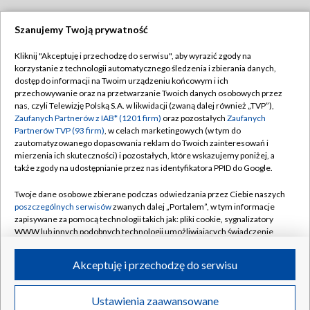
Szanujemy Twoją prywatność
Dołącz do nas:
Kliknij "Akceptuję i przechodzę do serwisu", aby wyrazić zgody na
korzystanie z technologii automatycznego śledzenia i zbierania danych,
TVP
dostęp do informacji na Twoim urządzeniu końcowym i ich
Abonament TVP
przechowywanie oraz na przetwarzanie Twoich danych osobowych przez
Regulamin TVP
nas, czyli Telewizję Polską S.A. w likwidacji (zwaną dalej również „TVP”),
Emisja w TVP
Polityka prywatności
Zaufanych Partnerów z IAB* (1201 firm)
oraz pozostałych
Zaufanych
Partnerów TVP (93 firm)
, w celach marketingowych (w tym do
Centrum informacji TVP
Moje zgody
zautomatyzowanego dopasowania reklam do Twoich zainteresowań i
mierzenia ich skuteczności) i pozostałych, które wskazujemy poniżej, a
Naziemna Telewizja Cyfrowa
Pomoc
także zgody na udostępnianie przez nas identyfikatora PPID do Google.
Sklep TVP
Biuro reklamy
Twoje dane osobowe zbierane podczas odwiedzania przez Ciebie naszych
Rada Programowa
Kontakt
poszczególnych serwisów
zwanych dalej „Portalem”, w tym informacje
zapisywane za pomocą technologii takich jak: pliki cookie, sygnalizatory
System NOS
WWW lub innych podobnych technologii umożliwiających świadczenie
dopasowanych i bezpiecznych usług, personalizację treści oraz reklam,
Informacje o nadawcy
Kanały
udostępnianie funkcji mediów społecznościowych oraz analizowanie
Akceptuję i przechodzę do serwisu
ruchu w Internecie.
Program dla prasy
©2026 Telewizja Polska S.A. w likwidacji
Biuro Reklamy
Twoje dane osobowe zbierane podczas odwiedzania przez Ciebie
Ustawienia zaawansowane
poszczególnych serwisów
na Portalu, takie jak adresy IP, identyfikatory