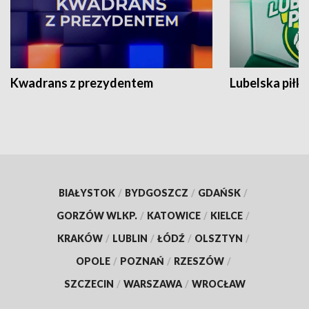
Kwadrans z prezydentem
Lubelska piłk
BIAŁYSTOK
/
BYDGOSZCZ
/
GDAŃSK
/
GORZÓW WLKP.
/
KATOWICE
/
KIELCE
/
KRAKÓW
/
LUBLIN
/
ŁÓDŹ
/
OLSZTYN
/
OPOLE
/
POZNAŃ
/
RZESZÓW
/
SZCZECIN
/
WARSZAWA
/
WROCŁAW