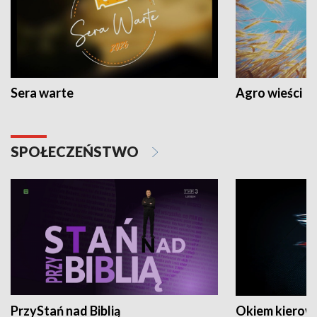
Sera warte
Agro wieści
SPOŁECZEŃSTWO
PrzyStań nad Biblią
Okiem kierow