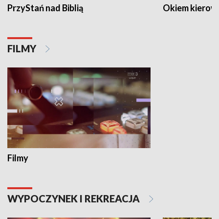
PrzyStań nad Biblią
Okiem kierow
FILMY
Filmy
WYPOCZYNEK I REKREACJA