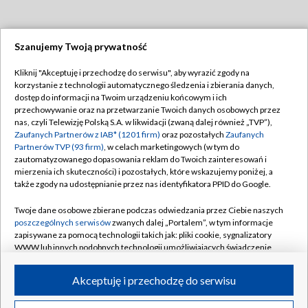
Szanujemy Twoją prywatność
Dołącz do nas:
Kliknij "Akceptuję i przechodzę do serwisu", aby wyrazić zgody na
korzystanie z technologii automatycznego śledzenia i zbierania danych,
TVP
dostęp do informacji na Twoim urządzeniu końcowym i ich
Abonament TVP
przechowywanie oraz na przetwarzanie Twoich danych osobowych przez
Regulamin TVP
nas, czyli Telewizję Polską S.A. w likwidacji (zwaną dalej również „TVP”),
Emisja w TVP
Polityka prywatności
Zaufanych Partnerów z IAB* (1201 firm)
oraz pozostałych
Zaufanych
Partnerów TVP (93 firm)
, w celach marketingowych (w tym do
Centrum informacji TVP
Moje zgody
zautomatyzowanego dopasowania reklam do Twoich zainteresowań i
mierzenia ich skuteczności) i pozostałych, które wskazujemy poniżej, a
Naziemna Telewizja Cyfrowa
Pomoc
także zgody na udostępnianie przez nas identyfikatora PPID do Google.
Sklep TVP
Biuro reklamy
Twoje dane osobowe zbierane podczas odwiedzania przez Ciebie naszych
Rada Programowa
Kontakt
poszczególnych serwisów
zwanych dalej „Portalem”, w tym informacje
zapisywane za pomocą technologii takich jak: pliki cookie, sygnalizatory
System NOS
WWW lub innych podobnych technologii umożliwiających świadczenie
dopasowanych i bezpiecznych usług, personalizację treści oraz reklam,
Informacje o nadawcy
Kanały
udostępnianie funkcji mediów społecznościowych oraz analizowanie
Akceptuję i przechodzę do serwisu
ruchu w Internecie.
Program dla prasy
©2026 Telewizja Polska S.A. w likwidacji