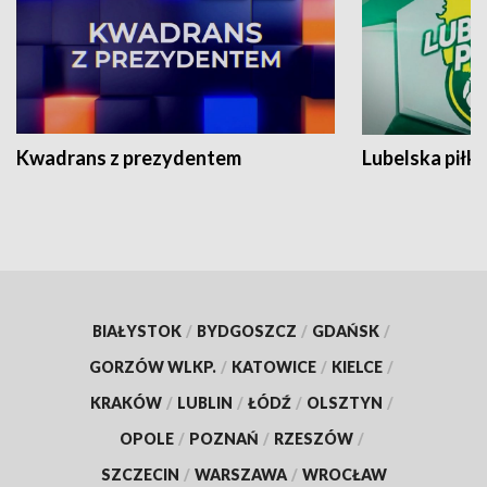
Kwadrans z prezydentem
Lubelska piłk
BIAŁYSTOK
/
BYDGOSZCZ
/
GDAŃSK
/
GORZÓW WLKP.
/
KATOWICE
/
KIELCE
/
KRAKÓW
/
LUBLIN
/
ŁÓDŹ
/
OLSZTYN
/
OPOLE
/
POZNAŃ
/
RZESZÓW
/
SZCZECIN
/
WARSZAWA
/
WROCŁAW