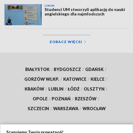
LUBLIN
Studenci UM stworzyli aplikację do nauki
angielskiego dla najmłodszych
ZOBACZ WIĘCEJ
BIAŁYSTOK
/
BYDGOSZCZ
/
GDAŃSK
/
GORZÓW WLKP.
/
KATOWICE
/
KIELCE
/
KRAKÓW
/
LUBLIN
/
ŁÓDŹ
/
OLSZTYN
/
OPOLE
/
POZNAŃ
/
RZESZÓW
/
SZCZECIN
/
WARSZAWA
/
WROCŁAW
Szanujemy Twoją prywatność