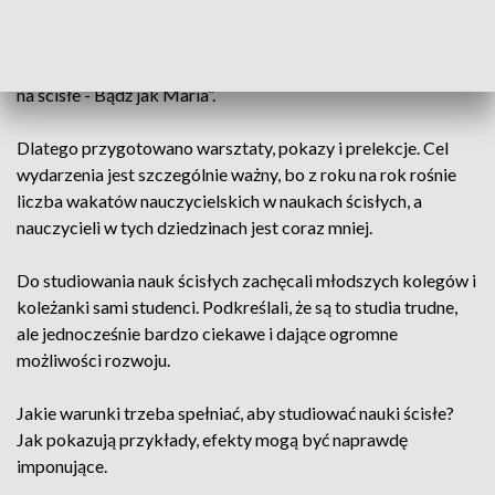
magnesem powstaje poduszka magnetyczna, a efektem jest
zjawisko lewitacji. Takich naukowych ciekawostek można
było dowiedzieć się więcej podczas wydarzenia „Dziewczyny
na ścisłe - Bądź jak Maria”.
Dlatego przygotowano warsztaty, pokazy i prelekcje. Cel
wydarzenia jest szczególnie ważny, bo z roku na rok rośnie
liczba wakatów nauczycielskich w naukach ścisłych, a
nauczycieli w tych dziedzinach jest coraz mniej.
Do studiowania nauk ścisłych zachęcali młodszych kolegów i
koleżanki sami studenci. Podkreślali, że są to studia trudne,
ale jednocześnie bardzo ciekawe i dające ogromne
możliwości rozwoju.
Jakie warunki trzeba spełniać, aby studiować nauki ścisłe?
Jak pokazują przykłady, efekty mogą być naprawdę
imponujące.