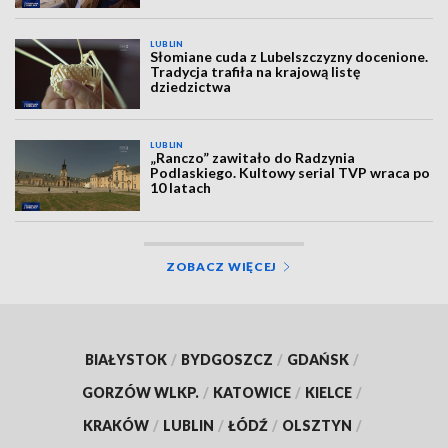
LUBLIN
Słomiane cuda z Lubelszczyzny docenione.
Tradycja trafiła na krajową listę
dziedzictwa
LUBLIN
„Ranczo” zawitało do Radzynia
Podlaskiego. Kultowy serial TVP wraca po
10 latach
ZOBACZ WIĘCEJ
BIAŁYSTOK
/
BYDGOSZCZ
/
GDAŃSK
/
GORZÓW WLKP.
/
KATOWICE
/
KIELCE
/
KRAKÓW
/
LUBLIN
/
ŁÓDŹ
/
OLSZTYN
/