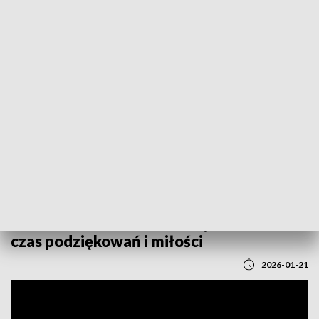
POWRÓT DO
LUBLIN
TVP REGIONY
Dziś Dzień Babci. Jutro święto Dziadka -
czas podziękowań i miłości
2026-01-21