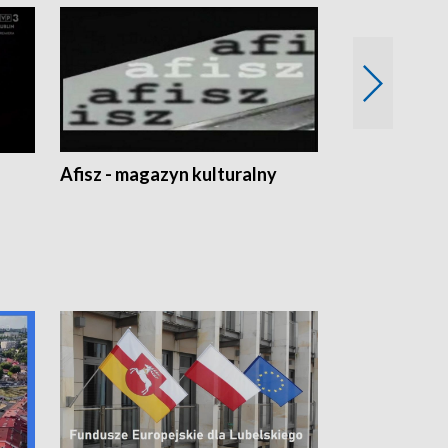
Afisz - magazyn kulturalny
Zobacz, co s