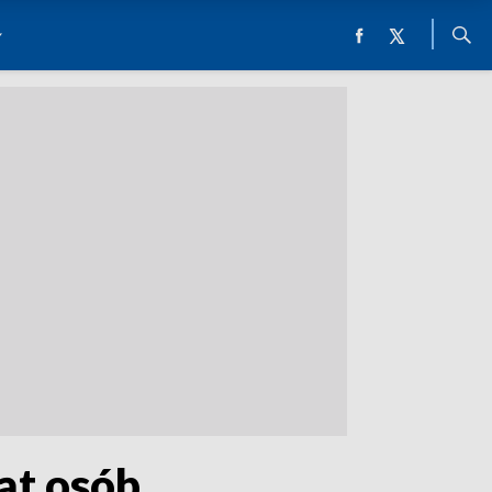
ąt osób