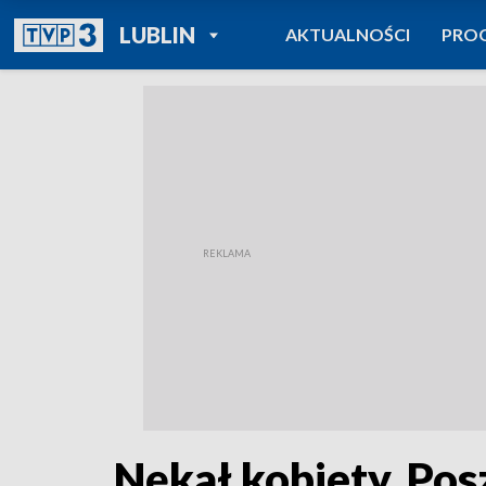
POWRÓT DO
LUBLIN
AKTUALNOŚCI
PRO
TVP REGIONY
Nękał kobiety. Po