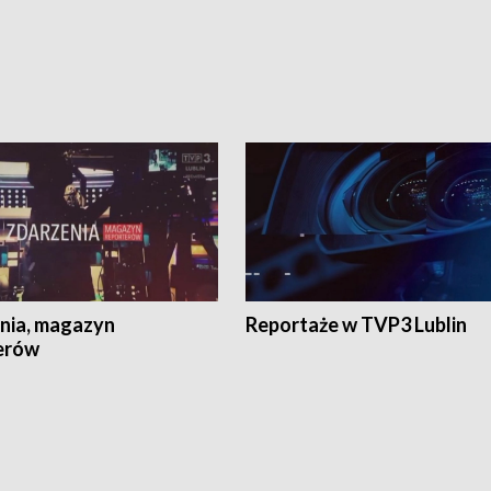
nia, magazyn
Reportaże w TVP3 Lublin
erów