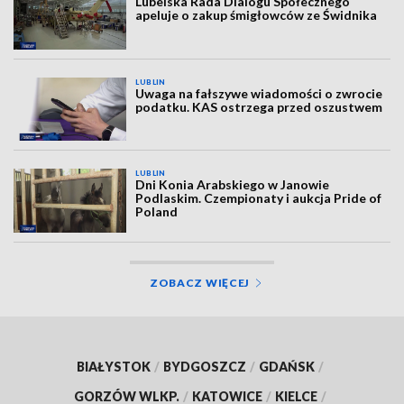
Lubelska Rada Dialogu Społecznego
apeluje o zakup śmigłowców ze Świdnika
LUBLIN
Uwaga na fałszywe wiadomości o zwrocie
podatku. KAS ostrzega przed oszustwem
LUBLIN
Dni Konia Arabskiego w Janowie
Podlaskim. Czempionaty i aukcja Pride of
Poland
ZOBACZ WIĘCEJ
BIAŁYSTOK
/
BYDGOSZCZ
/
GDAŃSK
/
GORZÓW WLKP.
/
KATOWICE
/
KIELCE
/