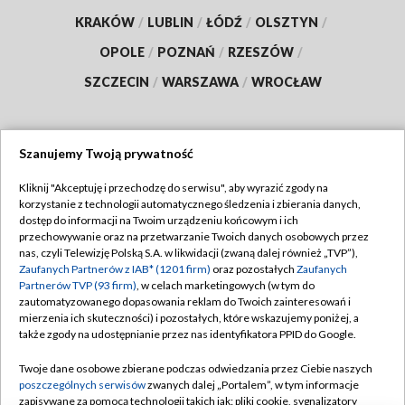
KRAKÓW
/
LUBLIN
/
ŁÓDŹ
/
OLSZTYN
/
OPOLE
/
POZNAŃ
/
RZESZÓW
/
SZCZECIN
/
WARSZAWA
/
WROCŁAW
Szanujemy Twoją prywatność
Dołącz do nas:
Kliknij "Akceptuję i przechodzę do serwisu", aby wyrazić zgody na
korzystanie z technologii automatycznego śledzenia i zbierania danych,
TVP
dostęp do informacji na Twoim urządzeniu końcowym i ich
Abonament TVP
przechowywanie oraz na przetwarzanie Twoich danych osobowych przez
Regulamin TVP
nas, czyli Telewizję Polską S.A. w likwidacji (zwaną dalej również „TVP”),
Emisja w TVP
Polityka prywatności
Zaufanych Partnerów z IAB* (1201 firm)
oraz pozostałych
Zaufanych
Partnerów TVP (93 firm)
, w celach marketingowych (w tym do
Centrum informacji TVP
Moje zgody
zautomatyzowanego dopasowania reklam do Twoich zainteresowań i
mierzenia ich skuteczności) i pozostałych, które wskazujemy poniżej, a
Naziemna Telewizja Cyfrowa
Pomoc
także zgody na udostępnianie przez nas identyfikatora PPID do Google.
Sklep TVP
Biuro reklamy
Twoje dane osobowe zbierane podczas odwiedzania przez Ciebie naszych
Rada Programowa
Kontakt
poszczególnych serwisów
zwanych dalej „Portalem”, w tym informacje
zapisywane za pomocą technologii takich jak: pliki cookie, sygnalizatory