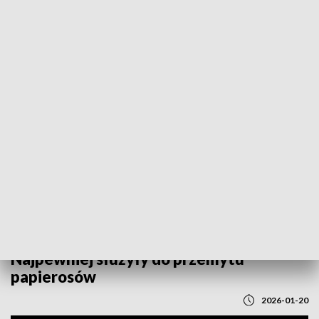
POWRÓT DO
LUBLIN
TVP REGIONY
W powiecie lubartowskim znaleziono
fragmenty balonów przemytniczych.
Najpewniej służyły do przemytu
papierosów
2026-01-20