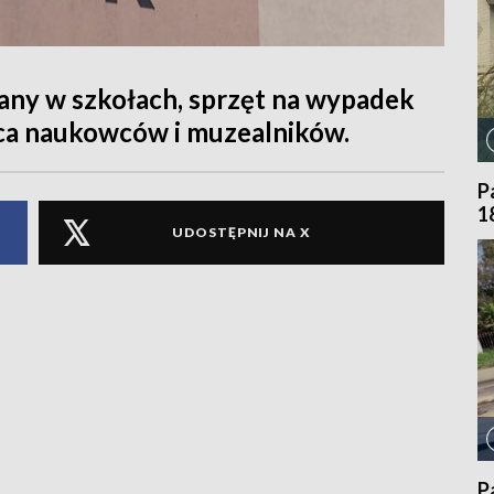
ny w szkołach, sprzęt na wypadek
aca naukowców i muzealników.
P
1
UDOSTĘPNIJ NA X
P