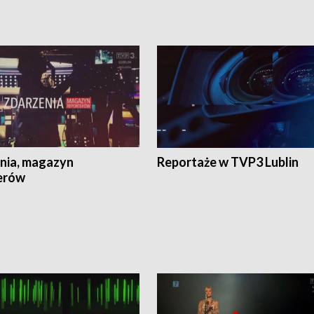
nia, magazyn
Reportaże w TVP3 Lublin
erów