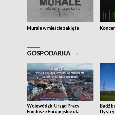
Murale w mieście zaklęte
Koncer
GOSPODARKA
Wojewódzki Urząd Pracy –
Badź b
Fundusze Europejskie dla
Dystry