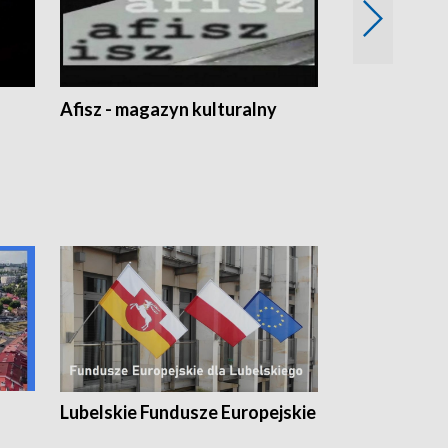
Afisz - magazyn kulturalny
Zobacz, co s
Lubelskie Fundusze Europejskie