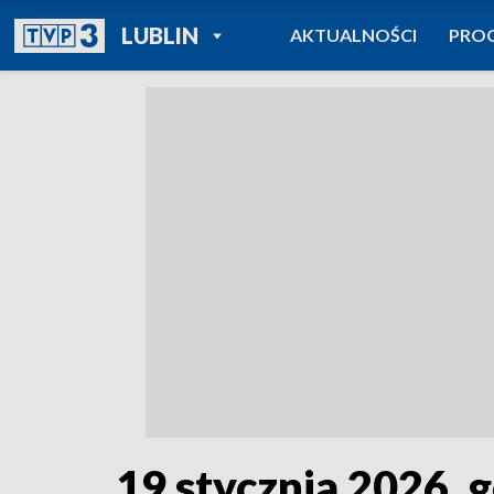
POWRÓT DO
LUBLIN
AKTUALNOŚCI
PRO
TVP REGIONY
19 stycznia 2026, 