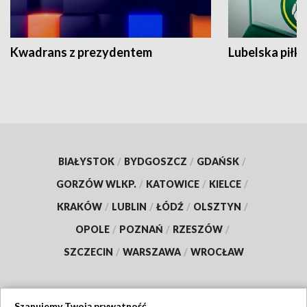
Kwadrans z prezydentem
Lubelska piłk
BIAŁYSTOK
/
BYDGOSZCZ
/
GDAŃSK
/
GORZÓW WLKP.
/
KATOWICE
/
KIELCE
/
KRAKÓW
/
LUBLIN
/
ŁÓDŹ
/
OLSZTYN
/
OPOLE
/
POZNAŃ
/
RZESZÓW
/
SZCZECIN
/
WARSZAWA
/
WROCŁAW
Szanujemy Twoją prywatność