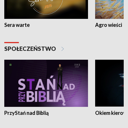
Sera warte
Agro wieści
SPOŁECZEŃSTWO
PrzyStań nad Biblią
Okiem kierow