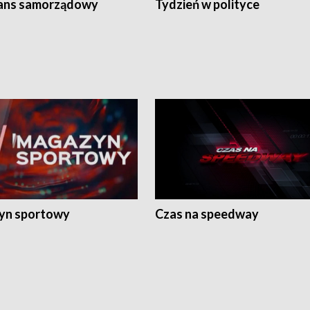
ans samorządowy
Tydzień w polityce
yn sportowy
Czas na speedway