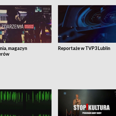
nia, magazyn
Reportaże w TVP3 Lublin
erów