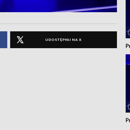
UDOSTĘPNIJ NA X
P
P