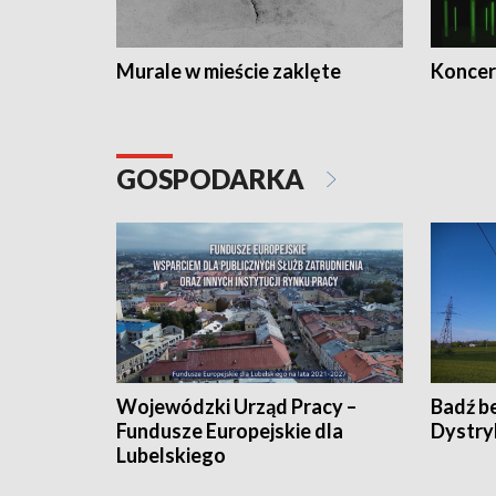
Murale w mieście zaklęte
Koncer
GOSPODARKA
Wojewódzki Urząd Pracy –
Badź b
Fundusze Europejskie dla
Dystry
Lubelskiego