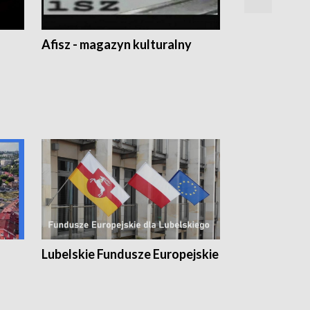
Afisz - magazyn kulturalny
Zobacz, co s
Lubelskie Fundusze Europejskie