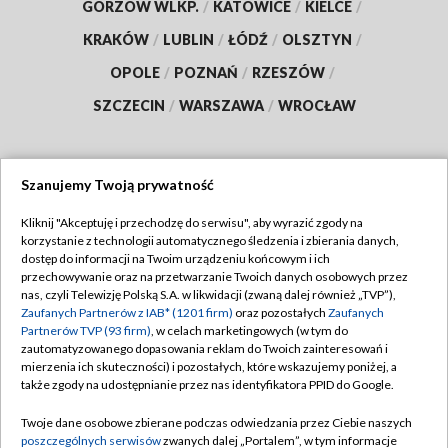
GORZÓW WLKP.
/
KATOWICE
/
KIELCE
/
KRAKÓW
/
LUBLIN
/
ŁÓDŹ
/
OLSZTYN
/
OPOLE
/
POZNAŃ
/
RZESZÓW
/
SZCZECIN
/
WARSZAWA
/
WROCŁAW
Szanujemy Twoją prywatność
Dołącz do nas:
Kliknij "Akceptuję i przechodzę do serwisu", aby wyrazić zgody na
korzystanie z technologii automatycznego śledzenia i zbierania danych,
TVP
dostęp do informacji na Twoim urządzeniu końcowym i ich
Abonament TVP
przechowywanie oraz na przetwarzanie Twoich danych osobowych przez
Regulamin TVP
nas, czyli Telewizję Polską S.A. w likwidacji (zwaną dalej również „TVP”),
Emisja w TVP
Polityka prywatności
Zaufanych Partnerów z IAB* (1201 firm)
oraz pozostałych
Zaufanych
Partnerów TVP (93 firm)
, w celach marketingowych (w tym do
Centrum informacji TVP
Moje zgody
zautomatyzowanego dopasowania reklam do Twoich zainteresowań i
mierzenia ich skuteczności) i pozostałych, które wskazujemy poniżej, a
Naziemna Telewizja Cyfrowa
Pomoc
także zgody na udostępnianie przez nas identyfikatora PPID do Google.
Sklep TVP
Biuro reklamy
Twoje dane osobowe zbierane podczas odwiedzania przez Ciebie naszych
Rada Programowa
Kontakt
poszczególnych serwisów
zwanych dalej „Portalem”, w tym informacje