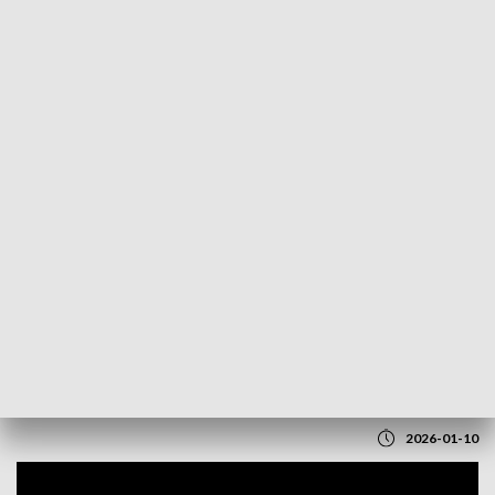
POWRÓT DO
LUBLIN
TVP REGIONY
Chór La Musica od 30 lat na scenie.
Coroczny koncert i kolejne pokolenia
śpiewaków
2026-01-10