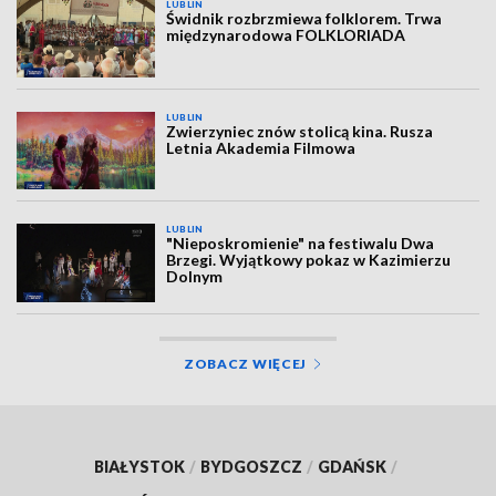
LUBLIN
Świdnik rozbrzmiewa folklorem. Trwa
międzynarodowa FOLKLORIADA
LUBLIN
Zwierzyniec znów stolicą kina. Rusza
Letnia Akademia Filmowa
LUBLIN
"Nieposkromienie" na festiwalu Dwa
Brzegi. Wyjątkowy pokaz w Kazimierzu
Dolnym
ZOBACZ WIĘCEJ
BIAŁYSTOK
/
BYDGOSZCZ
/
GDAŃSK
/