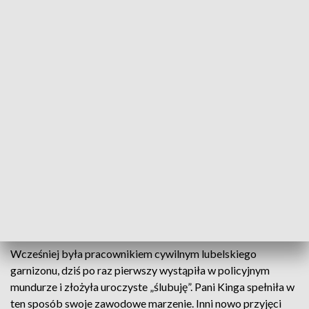
Nowi funkcjonariusze zasilili Lubelski Garnizon Policji
W Komendzie Wojewódzkiej Policji w Lublinie
odbyła się dziś uroczystość ślubowania 109 nowych
funkcjonariuszy. Młodzi policjanci oficjalnie
rozpoczęli służbę, spełniając swoje marzenia i
wzmacniając szeregi lubelskiego garnizonu.
Wcześniej była pracownikiem cywilnym lubelskiego
garnizonu, dziś po raz pierwszy wystąpiła w policyjnym
mundurze i złożyła uroczyste „ślubuję”. Pani Kinga spełniła w
ten sposób swoje zawodowe marzenie. Inni nowo przyjęci