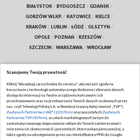
BIAŁYSTOK
/
BYDGOSZCZ
/
GDAŃSK
/
GORZÓW WLKP.
/
KATOWICE
/
KIELCE
/
KRAKÓW
/
LUBLIN
/
ŁÓDŹ
/
OLSZTYN
/
OPOLE
/
POZNAŃ
/
RZESZÓW
/
SZCZECIN
/
WARSZAWA
/
WROCŁAW
Szanujemy Twoją prywatność
Dołącz do nas:
Kliknij "Akceptuję i przechodzę do serwisu", aby wyrazić zgody na
korzystanie z technologii automatycznego śledzenia i zbierania danych,
TVP
dostęp do informacji na Twoim urządzeniu końcowym i ich
Abonament TVP
przechowywanie oraz na przetwarzanie Twoich danych osobowych przez
Regulamin TVP
nas, czyli Telewizję Polską S.A. w likwidacji (zwaną dalej również „TVP”),
Emisja w TVP
Polityka prywatności
Zaufanych Partnerów z IAB* (1201 firm)
oraz pozostałych
Zaufanych
Partnerów TVP (93 firm)
, w celach marketingowych (w tym do
Centrum informacji TVP
Moje zgody
zautomatyzowanego dopasowania reklam do Twoich zainteresowań i
mierzenia ich skuteczności) i pozostałych, które wskazujemy poniżej, a
Naziemna Telewizja Cyfrowa
Pomoc
także zgody na udostępnianie przez nas identyfikatora PPID do Google.