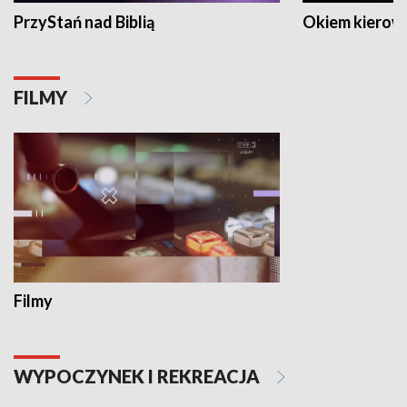
PrzyStań nad Biblią
Okiem kierow
FILMY
Filmy
WYPOCZYNEK I REKREACJA