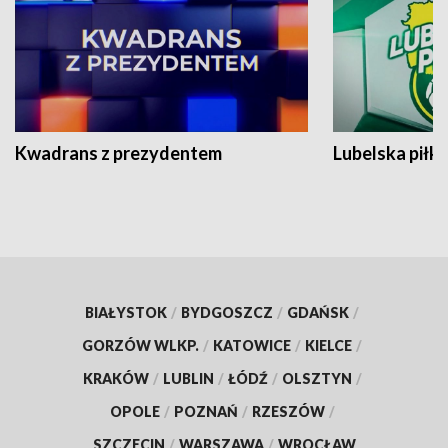
Kwadrans z prezydentem
Lubelska piłk
BIAŁYSTOK
/
BYDGOSZCZ
/
GDAŃSK
/
GORZÓW WLKP.
/
KATOWICE
/
KIELCE
/
KRAKÓW
/
LUBLIN
/
ŁÓDŹ
/
OLSZTYN
/
OPOLE
/
POZNAŃ
/
RZESZÓW
/
SZCZECIN
/
WARSZAWA
/
WROCŁAW