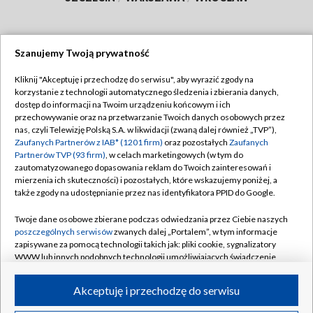
Szanujemy Twoją prywatność
Dołącz do nas:
Kliknij "Akceptuję i przechodzę do serwisu", aby wyrazić zgody na
korzystanie z technologii automatycznego śledzenia i zbierania danych,
TVP
dostęp do informacji na Twoim urządzeniu końcowym i ich
Abonament TVP
przechowywanie oraz na przetwarzanie Twoich danych osobowych przez
Regulamin TVP
nas, czyli Telewizję Polską S.A. w likwidacji (zwaną dalej również „TVP”),
Emisja w TVP
Polityka prywatności
Zaufanych Partnerów z IAB* (1201 firm)
oraz pozostałych
Zaufanych
Partnerów TVP (93 firm)
, w celach marketingowych (w tym do
Centrum informacji TVP
Moje zgody
zautomatyzowanego dopasowania reklam do Twoich zainteresowań i
mierzenia ich skuteczności) i pozostałych, które wskazujemy poniżej, a
Naziemna Telewizja Cyfrowa
Pomoc
także zgody na udostępnianie przez nas identyfikatora PPID do Google.
Sklep TVP
Biuro reklamy
Twoje dane osobowe zbierane podczas odwiedzania przez Ciebie naszych
Rada Programowa
Kontakt
poszczególnych serwisów
zwanych dalej „Portalem”, w tym informacje
zapisywane za pomocą technologii takich jak: pliki cookie, sygnalizatory
System NOS
WWW lub innych podobnych technologii umożliwiających świadczenie
dopasowanych i bezpiecznych usług, personalizację treści oraz reklam,
Informacje o nadawcy
Kanały
udostępnianie funkcji mediów społecznościowych oraz analizowanie
Akceptuję i przechodzę do serwisu
ruchu w Internecie.
Program dla prasy
©2026 Telewizja Polska S.A. w likwidacji