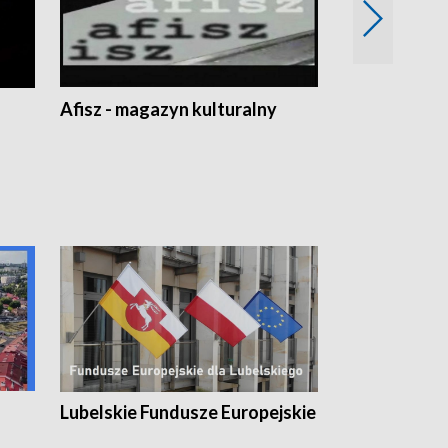
Afisz - magazyn kulturalny
Zobacz, co s
Lubelskie Fundusze Europejskie