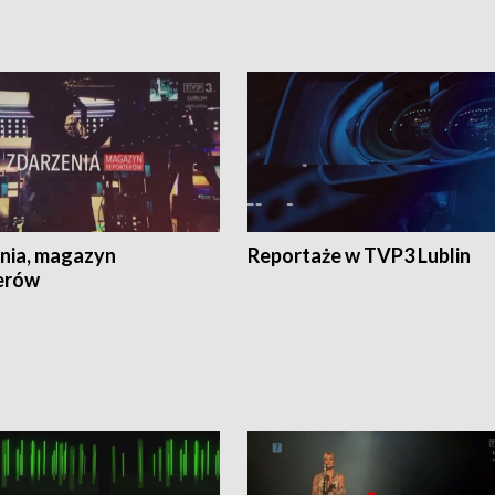
nia, magazyn
Reportaże w TVP3 Lublin
erów