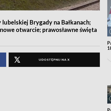
y lubelskiej Brygady na Bałkanach;
 nowe otwarcie; prawosławne święta
P
1
UDOSTĘPNIJ NA X
P