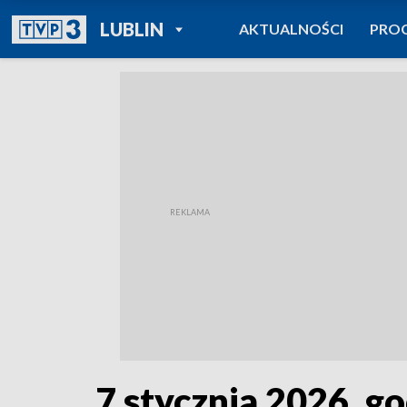
POWRÓT DO
LUBLIN
AKTUALNOŚCI
PRO
TVP REGIONY
7 stycznia 2026, go