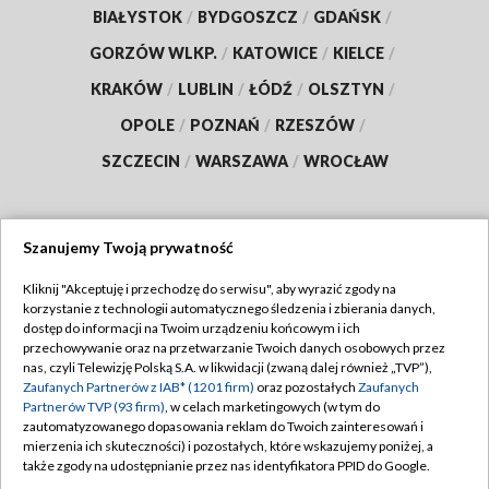
BIAŁYSTOK
/
BYDGOSZCZ
/
GDAŃSK
/
GORZÓW WLKP.
/
KATOWICE
/
KIELCE
/
KRAKÓW
/
LUBLIN
/
ŁÓDŹ
/
OLSZTYN
/
OPOLE
/
POZNAŃ
/
RZESZÓW
/
SZCZECIN
/
WARSZAWA
/
WROCŁAW
Szanujemy Twoją prywatność
Dołącz do nas:
Kliknij "Akceptuję i przechodzę do serwisu", aby wyrazić zgody na
korzystanie z technologii automatycznego śledzenia i zbierania danych,
TVP
dostęp do informacji na Twoim urządzeniu końcowym i ich
Abonament TVP
przechowywanie oraz na przetwarzanie Twoich danych osobowych przez
Regulamin TVP
nas, czyli Telewizję Polską S.A. w likwidacji (zwaną dalej również „TVP”),
Emisja w TVP
Polityka prywatności
Zaufanych Partnerów z IAB* (1201 firm)
oraz pozostałych
Zaufanych
Partnerów TVP (93 firm)
, w celach marketingowych (w tym do
Centrum informacji TVP
Moje zgody
zautomatyzowanego dopasowania reklam do Twoich zainteresowań i
mierzenia ich skuteczności) i pozostałych, które wskazujemy poniżej, a
Naziemna Telewizja Cyfrowa
Pomoc
także zgody na udostępnianie przez nas identyfikatora PPID do Google.
Sklep TVP