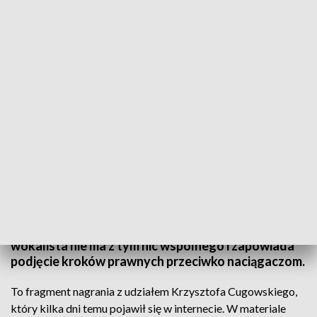
Krzysztof Cugowski ofiarą deepfake’u. Zapowiada kroki prawne
Krzysztof Cugowski padł ofiarą oszustów
wykorzystujących technologię deepfake. Sztucznie
wygenerowany materiał wideo, posługujący się
wizerunkiem i barwą głosu artysty, zachęcał do
korzystania z pseudomedycyny. W rzeczywistości
wokalista nie ma z tym nic wspólnego i zapowiada
podjęcie kroków prawnych przeciwko naciągaczom.
To fragment nagrania z udziałem Krzysztofa Cugowskiego,
który kilka dni temu pojawił się w internecie. W materiale