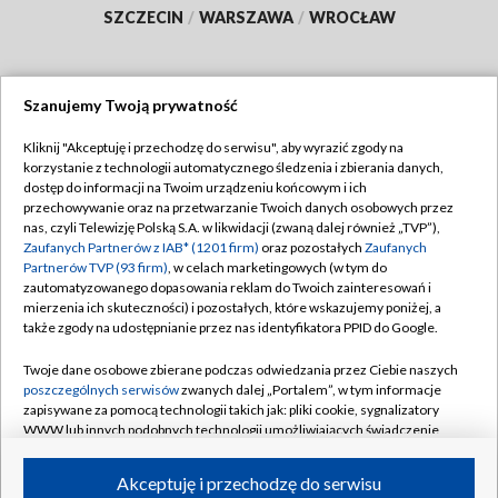
SZCZECIN
/
WARSZAWA
/
WROCŁAW
Szanujemy Twoją prywatność
Dołącz do nas:
Kliknij "Akceptuję i przechodzę do serwisu", aby wyrazić zgody na
korzystanie z technologii automatycznego śledzenia i zbierania danych,
TVP
dostęp do informacji na Twoim urządzeniu końcowym i ich
Abonament TVP
przechowywanie oraz na przetwarzanie Twoich danych osobowych przez
Regulamin TVP
nas, czyli Telewizję Polską S.A. w likwidacji (zwaną dalej również „TVP”),
Emisja w TVP
Polityka prywatności
Zaufanych Partnerów z IAB* (1201 firm)
oraz pozostałych
Zaufanych
Partnerów TVP (93 firm)
, w celach marketingowych (w tym do
Centrum informacji TVP
Moje zgody
zautomatyzowanego dopasowania reklam do Twoich zainteresowań i
mierzenia ich skuteczności) i pozostałych, które wskazujemy poniżej, a
Naziemna Telewizja Cyfrowa
Pomoc
także zgody na udostępnianie przez nas identyfikatora PPID do Google.
Sklep TVP
Biuro reklamy
Twoje dane osobowe zbierane podczas odwiedzania przez Ciebie naszych
Rada Programowa
Kontakt
poszczególnych serwisów
zwanych dalej „Portalem”, w tym informacje
zapisywane za pomocą technologii takich jak: pliki cookie, sygnalizatory
System NOS
WWW lub innych podobnych technologii umożliwiających świadczenie
dopasowanych i bezpiecznych usług, personalizację treści oraz reklam,
Informacje o nadawcy
Kanały
udostępnianie funkcji mediów społecznościowych oraz analizowanie
Akceptuję i przechodzę do serwisu
ruchu w Internecie.
Program dla prasy