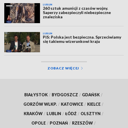
LUBLIN
260 sztuk amunicji z czasów wojny.
Saperzy zabezpieczyli niebezpieczne
znaleziska
LUBLIN
PiS: Polska jest bezpieczna. Sprzeciwiamy
się takiemu wizerunkowi kraju
ZOBACZ WIĘCEJ
BIAŁYSTOK
/
BYDGOSZCZ
/
GDAŃSK
/
GORZÓW WLKP.
/
KATOWICE
/
KIELCE
/
KRAKÓW
/
LUBLIN
/
ŁÓDŹ
/
OLSZTYN
/
OPOLE
/
POZNAŃ
/
RZESZÓW
/