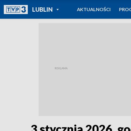
POWRÓT DO
LUBLIN
AKTUALNOŚCI
PRO
TVP REGIONY
3 stycznia 2026, go