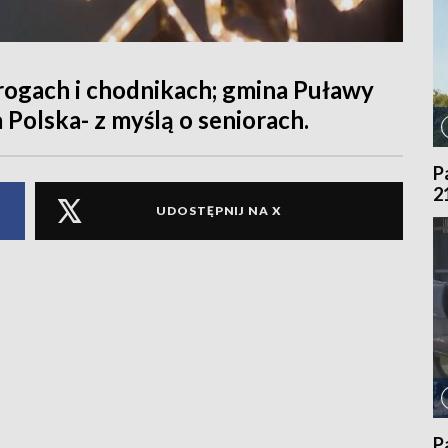
rogach i chodnikach; gmina Puławy
 Polska- z myślą o seniorach.
P
2
UDOSTĘPNIJ NA X
P