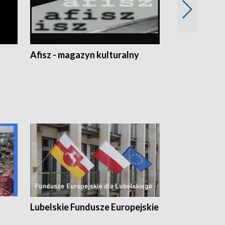
Afisz - magazyn kulturalny
Zobacz, co s
Lubelskie Fundusze Europejskie