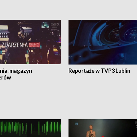
nia, magazyn
Reportaże w TVP3 Lublin
erów