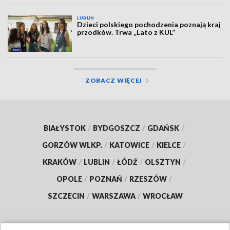
LUBLIN
Dzieci polskiego pochodzenia poznają kraj
przodków. Trwa „Lato z KUL”
ZOBACZ WIĘCEJ
BIAŁYSTOK
/
BYDGOSZCZ
/
GDAŃSK
/
GORZÓW WLKP.
/
KATOWICE
/
KIELCE
/
KRAKÓW
/
LUBLIN
/
ŁÓDŹ
/
OLSZTYN
/
OPOLE
/
POZNAŃ
/
RZESZÓW
/
SZCZECIN
/
WARSZAWA
/
WROCŁAW