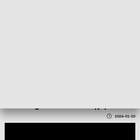
POWRÓT DO
LUBLIN
TVP REGIONY
Mieszkańcy gminy Puławy przeciw
zmianom granic administracyjnych
2026-01-03