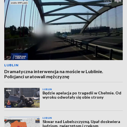
LUBLIN
Dramatyczna interwencja na moście w Lublinie.
Policjanci uratowali mężczyznę
LUBLIN
Będzie apelacja po tragedii w Chełmie. Od
wyroku odwołały się obie strony
LUBLIN
Skwar nad Lubelszczyzną. Upał doskwiera
ludziom, zwierzętom i rzekom