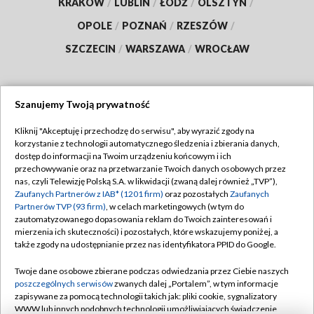
KRAKÓW
/
LUBLIN
/
ŁÓDŹ
/
OLSZTYN
/
OPOLE
/
POZNAŃ
/
RZESZÓW
/
SZCZECIN
/
WARSZAWA
/
WROCŁAW
Szanujemy Twoją prywatność
Dołącz do nas:
Kliknij "Akceptuję i przechodzę do serwisu", aby wyrazić zgody na
korzystanie z technologii automatycznego śledzenia i zbierania danych,
TVP
dostęp do informacji na Twoim urządzeniu końcowym i ich
Abonament TVP
przechowywanie oraz na przetwarzanie Twoich danych osobowych przez
Regulamin TVP
nas, czyli Telewizję Polską S.A. w likwidacji (zwaną dalej również „TVP”),
Emisja w TVP
Polityka prywatności
Zaufanych Partnerów z IAB* (1201 firm)
oraz pozostałych
Zaufanych
Partnerów TVP (93 firm)
, w celach marketingowych (w tym do
Centrum informacji TVP
Moje zgody
zautomatyzowanego dopasowania reklam do Twoich zainteresowań i
mierzenia ich skuteczności) i pozostałych, które wskazujemy poniżej, a
Naziemna Telewizja Cyfrowa
Pomoc
także zgody na udostępnianie przez nas identyfikatora PPID do Google.
Sklep TVP
Biuro reklamy
Twoje dane osobowe zbierane podczas odwiedzania przez Ciebie naszych
Rada Programowa
Kontakt
poszczególnych serwisów
zwanych dalej „Portalem”, w tym informacje
zapisywane za pomocą technologii takich jak: pliki cookie, sygnalizatory
System NOS
WWW lub innych podobnych technologii umożliwiających świadczenie